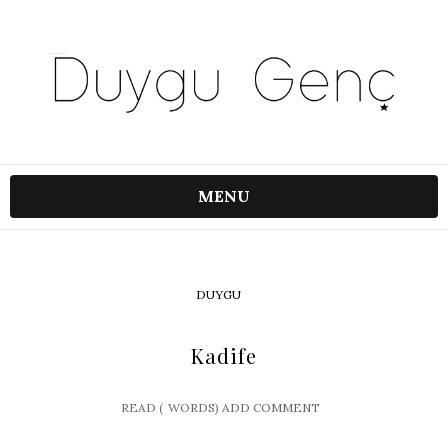
MENU
DUYGU
Kadife
READ (
WORDS)
ADD COMMENT