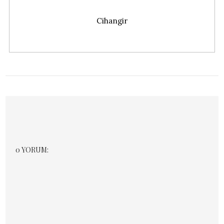
MBFW İstanbul 2016, 1. Gün
0 YORUM: