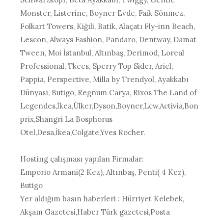
Monster, Listerine, Boyner Evde, Faik Sönmez,
Folkart Towers, Kiğıli, Batik, Alaçatı Fly-inn Beach,
Lescon, Always Fashion, Pandaro, Dentway, Damat
Tween, Moi İstanbul, Altınbaş, Derimod, Loreal
Professional, Tkees, Sperry Top Sider, Ariel,
Pappia, Perspective, Milla by Trendyol, Ayakkabı
Dünyası, Butigo, Regnum Carya, Rixos The Land of
Legendes,İkea,Ülker,Dyson,Boyner,Lcw,Activia,Bon
prix,Shangri La Bosphorus
Otel,Desa,İkea,Colgate,Yves Rocher.
Hosting çalışması yapılan Firmalar:
Emporio Armani(2 Kez), Altınbaş, Penti( 4 Kez),
Butigo
Yer aldığım basın haberleri : Hürriyet Kelebek,
Akşam Gazetesi,Haber Türk gazetesi,Posta