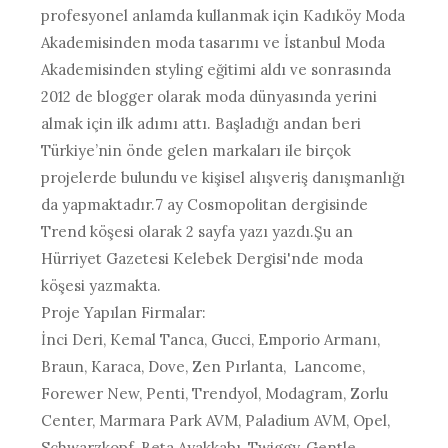
profesyonel anlamda kullanmak için Kadıköy Moda
Akademisinden moda tasarımı ve İstanbul Moda
Akademisinden styling eğitimi aldı ve sonrasında
2012 de blogger olarak moda dünyasında yerini
almak için ilk adımı attı. Başladığı andan beri
Türkiye’nin önde gelen markaları ile birçok
projelerde bulundu ve kişisel alışveriş danışmanlığı
da yapmaktadır.7 ay Cosmopolitan dergisinde
Trend köşesi olarak 2 sayfa yazı yazdı.Şu an
Hürriyet Gazetesi Kelebek Dergisi'nde moda
köşesi yazmakta.
Proje Yapılan Firmalar:
İnci Deri, Kemal Tanca, Gucci, Emporio Armanı,
Braun, Karaca, Dove, Zen Pırlanta, Lancome,
Forewer New, Penti, Trendyol, Modagram, Zorlu
Center, Marmara Park AVM, Paladium AVM, Opel,
Schwarzkopf, Beta Ayakkabı, Twiggy, Gentle