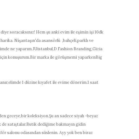
iye soracaksınız! Hem şu anki evim ile eşimin işi 10dk
harika. Nişantaşın'da asansörlü ,bahçeli,parklı ve
ğimde ne yaparım.JUistanbul,D Fashion Branding,Gizia
er için konuşurum.Bir marka ile görüşmemi yaparkenBig
ır,elimde 1 düzine kıyafet ile evime dönerim.1 saat
den geceye,bir koleksiyon.Şu an sadece siyah -beyaz
ik de satıştalar.Butik dediğime bakmayın gidin
aför salonu odasından süslenin. Ayy yok ben biraz