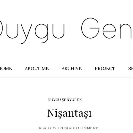
HOME
ABOUT ME
ARCHIVE
PROJECT
S
DUYGU ŞENYÜREK
Nişantaşı
READ (
WORDS)
ADD COMMENT