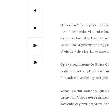
Günlerden Nişantaşı ; evimden ko
mesafede,hemde evimiz site, havuz
havuzlu ev bulmak çok zor .Bu n
Gate,Tuba Ergin,Gülafer Ataş gi
Chefs'de kahve içerim ve vime 
Öğle yemeğim genelde House Caf-e
trafik mi ,evet bu çileyi çekiyoru
Bu arada ehliyetimi kaybettiğim 
Velhasıl gelelim,sadede bu güze
çalışıyorlar.Talebe göre renk se
kahvenizi,çayınızı için,prova da