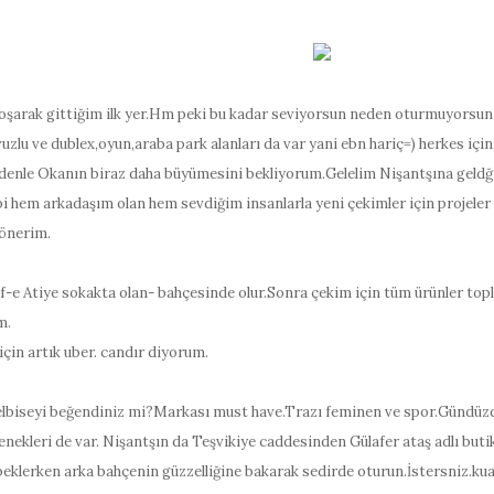
şarak gittiğim ilk yer.Hm peki bu kadar seviyorsun neden oturmuyorsun d
lu ve dublex,oyun,araba park alanları da var yani ebn hariç=) herkes için 
edenle Okanın biraz daha büyümesini bekliyorum.Gelelim Nişantşına geld
bi hem arkadaşım olan hem sevdiğim insanlarla yeni çekimler için projel
dönerim.
 Atiye sokakta olan- bahçesinde olur.Sonra çekim için tüm ürünler toplan
m.
için artık uber. candır diyorum.
l elbiseyi beğendiniz mi?Markası must have.Trazı feminen ve spor.Gündüz
çenekleri de var. Nişantşın da Teşvikiye caddesinden Gülafer ataş adlı but
 beklerken arka bahçenin güzzelliğine bakarak sedirde oturun.İstersniz.ku