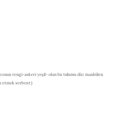
sezonun rengi-askeri yeşil- olan bu tulumu düz maskülen
m etmek serbest:)