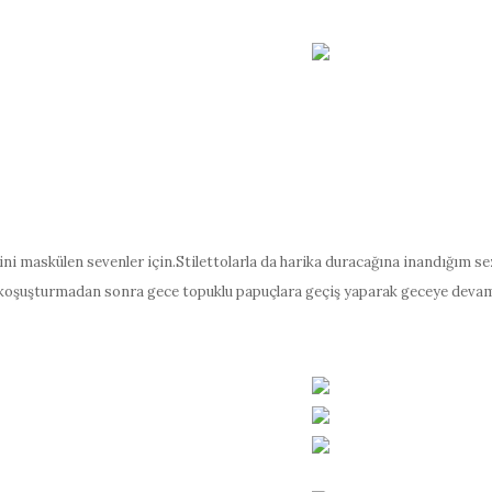
mbini maskülen sevenler için.Stilettolarla da harika duracağına inandığım 
k koşuşturmadan sonra gece topuklu papuçlara geçiş yaparak geceye deva