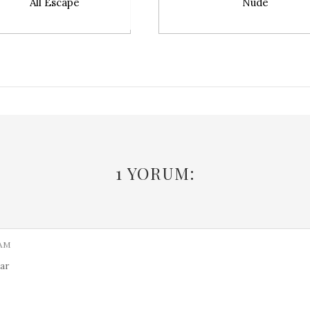
All Escape
Nude
1 YORUM:
 AM
lar