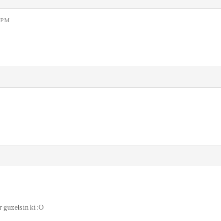
6 PM
guzelsin ki :O