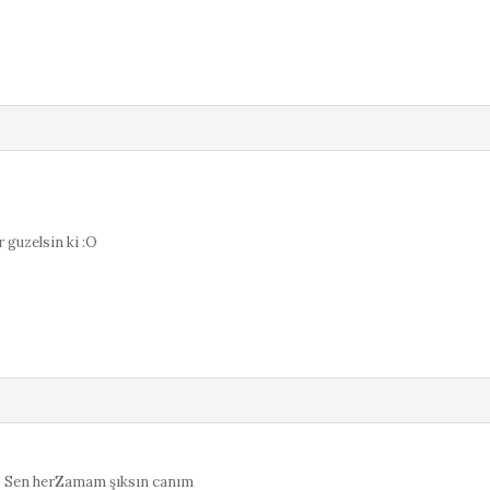
guzelsin ki :O
i. Sen herZamam şıksın canım