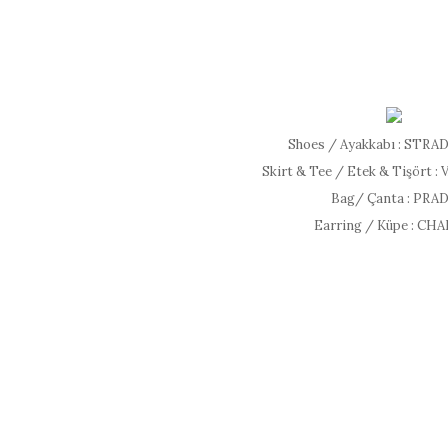
Shoes / Ayakkabı : STRA
Skirt & Tee / Etek & Tişört
Bag/ Çanta : PRA
Earring / Küpe : CH