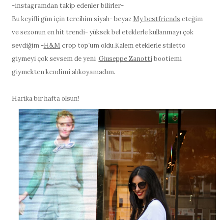
-instagramdan takip edenler bilirler-
Bu keyifli gün için tercihim siyah- beyaz
My bestfriends
eteğim
ve sezonun en hit trendi- yüksek bel eteklerle kullanmayı çok
sevdiğim -
H&M
crop top'um oldu.Kalem eteklerle stiletto
giymeyi çok sevsem de yeni
Giuseppe Zanotti
bootiemi
giymekten kendimi alıkoyamadım.
Harika bir hafta olsun!