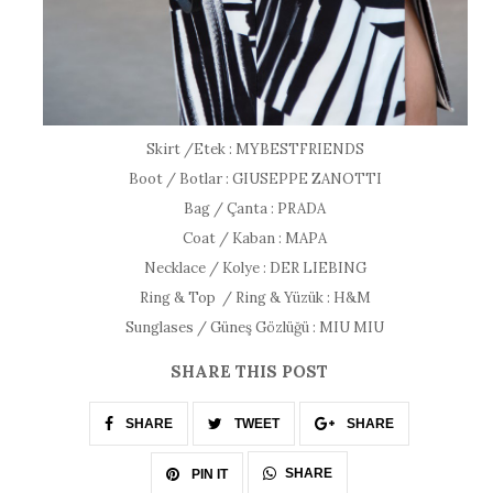
Skirt /Etek : MYBESTFRIENDS
Boot / Botlar : GIUSEPPE ZANOTTI
Bag / Çanta : PRADA
Coat / Kaban : MAPA
Necklace / Kolye : DER LIEBING
Ring & Top / Ring & Yüzük : H&M
Sunglases / Güneş Gözlüğü : MIU MIU
SHARE THIS POST
SHARE
TWEET
SHARE
SHARE
PIN IT