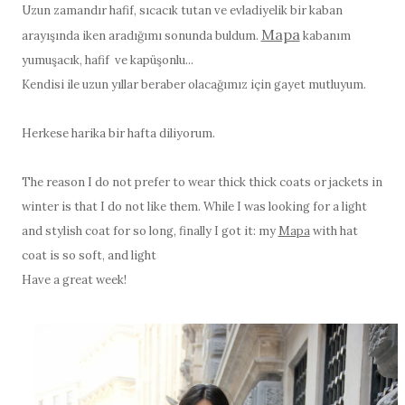
Uzun zamandır hafif,
sıcacık tutan
ve evladiyelik bir kaban
Mapa
arayışında iken aradığımı sonunda buldum.
kabanım
yumuşacık, hafif ve kapüşonlu...
Kendisi ile uzun yıllar beraber olacağımız için gayet mutluyum.
Herkese harika bir hafta diliyorum.
The reason I do not prefer to wear thick thick coats or jackets in 
winter is that I do not like them. While I was looking for a light 
and stylish coat for so long, finally I got it: my 
Mapa
 with hat 
coat is so soft, and light
Have a great week!