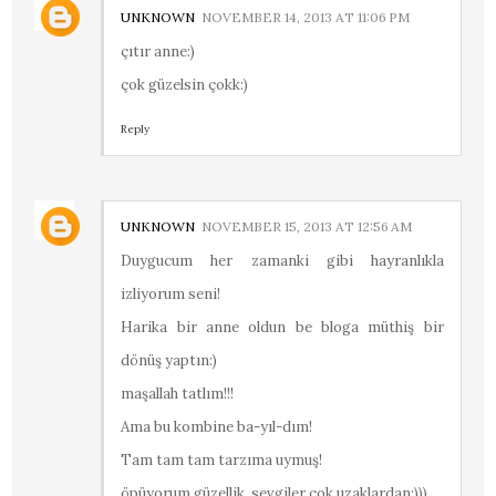
UNKNOWN
NOVEMBER 14, 2013 AT 11:06 PM
çıtır anne:)
çok güzelsin çokk:)
Reply
UNKNOWN
NOVEMBER 15, 2013 AT 12:56 AM
Duygucum her zamanki gibi hayranlıkla
izliyorum seni!
Harika bir anne oldun be bloga müthiş bir
dönüş yaptın:)
maşallah tatlım!!!
Ama bu kombine ba-yıl-dım!
Tam tam tam tarzıma uymuş!
öpüyorum güzellik, sevgiler çok uzaklardan:)))