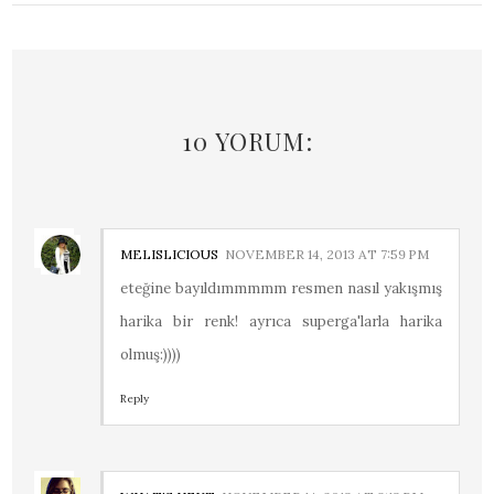
10 YORUM:
MELISLICIOUS
NOVEMBER 14, 2013 AT 7:59 PM
eteğine bayıldımmmmm resmen nasıl yakışmış
harika bir renk! ayrıca superga'larla harika
olmuş:))))
Reply