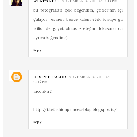
WHAT'S NEXT
NOVEMBER 14, 2013 AT 8:13 PM
bu fotoğrafları çok beğendim, gözlerinin içi
gülüyor resmen! bence kalem etek & superga
ikilisi de gayet olmuş - eteğin dokusunu da
ayrıca beğendim ;)
Reply
DESIRÈE D'ALOIA
NOVEMBER 14, 2013 AT
9:05 PM
nice skirt!
http://thefashionprincessblog.blogspot.it/
Reply