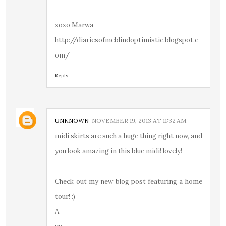
xoxo Marwa
http://diariesofmeblindoptimistic.blogspot.c
om/
Reply
UNKNOWN
NOVEMBER 19, 2013 AT 11:32 AM
midi skirts are such a huge thing right now, and
you look amazing in this blue midi! lovely!
Check out my new blog post featuring a home
tour! :)
A