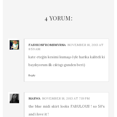
4 YORUM:
FASHIONFROMSMYRNA
NOVEMBER 18, 2013 AT
8:59 AM
kate eteğin kesimi kumaşı öyle harika kaliteli ki
bayılıyorum ilk cıktıgı gunden beri:)
Reply
MARWA
NOVEMBER 18, 2013 AT 7:19 PM
the blue midi skirt looks FABULOUS ! so 50's
and i love it !