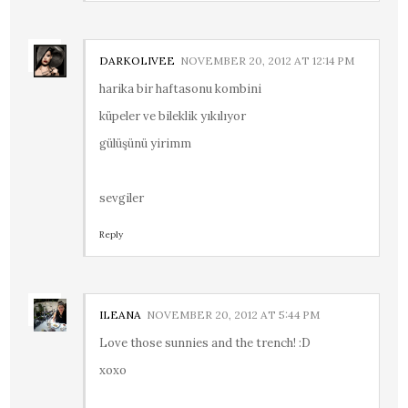
DARKOLIVEE
NOVEMBER 20, 2012 AT 12:14 PM
harika bir haftasonu kombini
küpeler ve bileklik yıkılıyor
gülüşünü yirimm
sevgiler
Reply
ILEANA
NOVEMBER 20, 2012 AT 5:44 PM
Love those sunnies and the trench! :D
xoxo