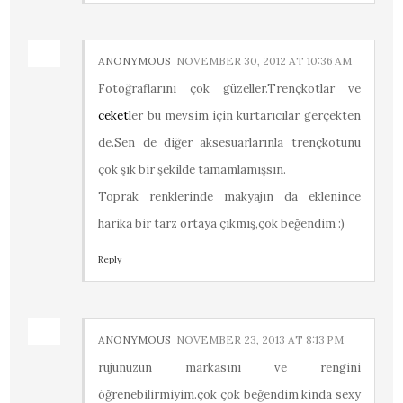
ANONYMOUS
NOVEMBER 30, 2012 AT 10:36 AM
Fotoğraflarını çok güzeller.Trençkotlar ve
ceket
ler bu mevsim için kurtarıcılar gerçekten
de.Sen de diğer aksesuarlarınla trençkotunu
çok şık bir şekilde tamamlamışsın.
Toprak renklerinde makyajın da eklenince
harika bir tarz ortaya çıkmış,çok beğendim :)
Reply
ANONYMOUS
NOVEMBER 23, 2013 AT 8:13 PM
rujunuzun markasını ve rengini
öğrenebilirmiyim.çok çok beğendim kinda sexy