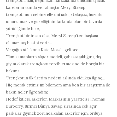
trençkotlu hali, hepimizin hafızasında unutulmayacak
kareler arasında yer almıştır.Meryl Streep
trençkotunun cebine ellerini sokup telaşsız, huzurlu,
umursamaz ve güzelliğinin farkında olan bir tavırda
yürüdüğünde bize,
Trençkot bir insan olsa, Meryl Streep`ten başkası
olamazmış hissini verir...
Ve çağın stil ikonu Kate Moss`a gelince…
Tüm zamanların süper modeli, çabasız şıklığını, dış
giyim olarak trençkotu tercih etmesine de borçlu bir
bakıma.
Trençkotun ilk üretim nedeni aslında oldukça ilginç…
Hiç merak ettiniz mi bilemem ama ben bir araştırma ile
bakın neler öğrendim;
Hedef kitlesi, askerler. Markasının yaratıcısı Thomas
Burberry, Birinci Dünya Savaşı sırasında çok ağır
parkalar giymek zorunda kalan askerler için, orduya