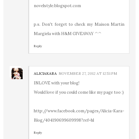
novelstyle.blogspot.com
p.s. Don't forget to check my Maison Martin
Margiela with H&M GIVEAWAY ^^
Reply
ALICIAKARA
NOVEMBER 27, 2012 AT 12:51 PM
INLOVE with your blog!
Would love if you could come like my page too :)
http://www.facebook.com/pages/Alicia-Kara-
Blog/404190699609998?ref=hl
Reply