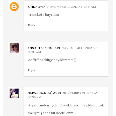
UNKNOWN
NOVEMBER 19, 2012 AT 10:31 AM
trenckota bayıldım
Reply
ÖRGÜ TASARIMLARI
NOVEMBER 19, 2012 AT
10:37 AM
oofffff bıleklıge bayıldımmm:))
Reply
♥МҰ»P»R«I»N«Č»Є«SS
NOVEMBER 19, 2012 AT
10:56 AM
Kıyafetinden çok gözlüklerine bayıldım...Çok
yakışmış sana bu model cnm...