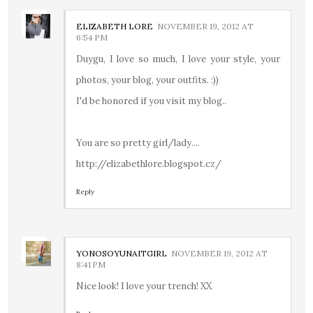
ELIZABETH LORE
NOVEMBER 19, 2012 AT
6:54 PM
Duygu, I love so much, I love your style, your
photos, your blog, your outfits. :))
I'd be honored if you visit my blog..
You are so pretty girl/lady....
http://elizabethlore.blogspot.cz/
Reply
YONOSOYUNAITGIRL
NOVEMBER 19, 2012 AT
8:41 PM
Nice look! I love your trench! XX