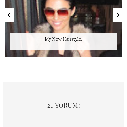
e.
Kadife
21 YORUM: