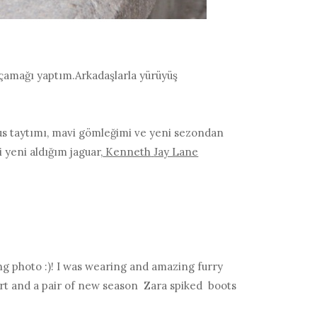
kaçamağı yaptım.Arkadaşlarla yürüyüş
ius taytımı, mavi gömleğimi ve yeni sezondan
yeni aldığım jaguar,
Kenneth
Jay Lane
ng photo :)! I was wearing and amazing furry
irt and a pair of new season Zara spiked boots