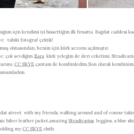
uğum için kendimi iyi hissettiğim ilk fırsatta Bağdat caddesi 
ve tabiki fotoğraf çektik!
muş olmasından, benim için kürk sezonu açılmıştır.
de; çok sevdiğim
Zara
kürk yeleğim ile deri ceketimi, Stradivar
larımı,
CC SKYE
çantam ile kombinledim.Son olarak kombinimi 
e tamamladım.
ağdat street with my friends, walking around and of course taki
sic biker leather jacket,amazing
Stradivarius
leggins, a blue sh
 holding my
CC SKYE
cluth.