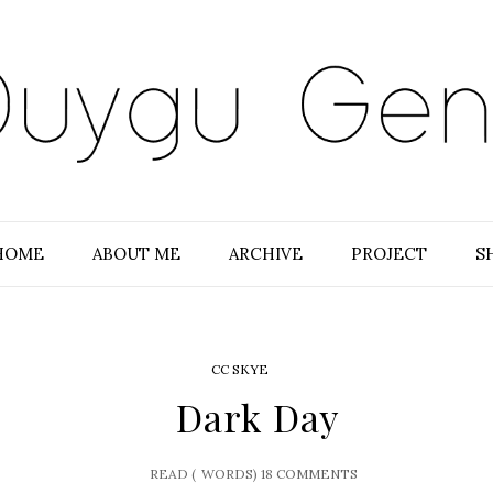
HOME
ABOUT ME
ARCHIVE
PROJECT
S
CC SKYE
Dark Day
READ (
WORDS)
18 COMMENTS