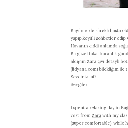
Bugünlerde sürekli hasta old
yapıp,keyifli sohbetler edip 
Havanın ciddi anlamda soğu
Bu güzel fakat karanlık gün
aldığım Zara çivi detaylı bot
(lidyana.com) bilekliğim il
Sevdiniz mi?
Sevgiler!
I spent a relaxing day in B
vest from
Zara
with my clas
(super comfortable), while