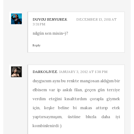
DUYGU SENYUREK
DECEMBER 13, 2011 AT
3:31 PM
nilgün sen misin=)?
Reply
DARKOLIVEE
JANUARY 3, 2012 AT 1:38 PM
duygucum aynı bu renkte mangosan aldığım bir
elbisem var ip askılı filan, geçen gün terziye
verdim eteğini kısalttırdım çorapla giymek
için, keşke beline bi makas attırıp etek
yaptırsaymışım, üstüne bluzla daha iyi
kombinlenirdi :)