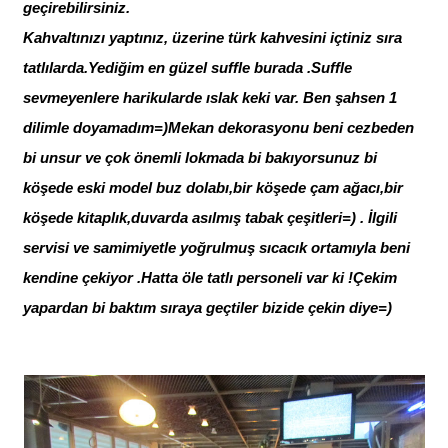
geçirebilirsiniz.
Kahvaltınızı yaptınız, üzerine türk kahvesini içtiniz sıra
tatlılarda.Yediğim en güzel suffle burada .Suffle
sevmeyenlere harikularde ıslak keki var. Ben şahsen 1
dilimle doyamadım=)Mekan dekorasyonu beni cezbeden
bi unsur ve çok önemli lokmada bi bakıyorsunuz bi
köşede eski model buz dolabı,bir köşede çam ağacı,bir
köşede kitaplık,duvarda asılmış tabak çeşitleri=) . İlgili
servisi ve samimiyetle yoğrulmuş sıcacık ortamıyla beni
kendine çekiyor .Hatta öle tatlı personeli var ki !Çekim
yapardan bi baktım sıraya geçtiler bizide çekin diye=)