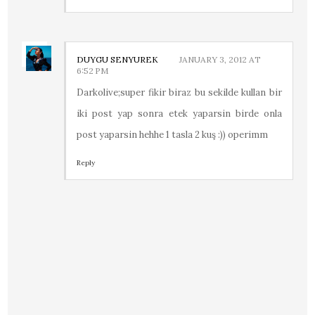
DUYGU SENYUREK
JANUARY 3, 2012 AT
6:52 PM
Darkolive;super fikir biraz bu sekilde kullan bir
iki post yap sonra etek yaparsin birde onla
post yaparsin hehhe 1 tasla 2 kuş :)) operimm
Reply