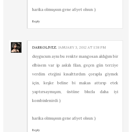
harika olmuşsun gene afiyet olsun :)
Reply
DARKOLIVEE
JANUARY 3, 2012 AT 1:38 PM
duygucum aynı bu renkte mangosan aldığım bir
elbisem var ip askılı filan, geçen gün terziye
verdim eteğini kısalttırdım çorapla giymek
için, keşke beline bi makas attırıp etek
yaptırsaymışım, üstüne bluzla daha iyi
kombinlenirdi :)
harika olmuşsun gene afiyet olsun :)
Reply