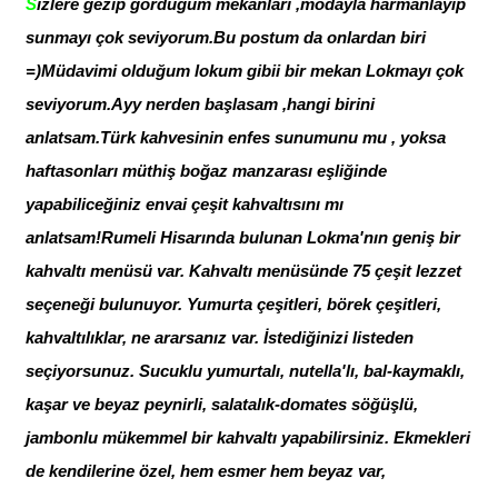
S
izlere gezip gördüğüm mekanları ,modayla harmanlayıp
sunmayı çok seviyorum.Bu postum da onlardan biri
=)Müdavimi olduğum lokum gibii bir mekan Lokmayı çok
seviyorum.Ayy nerden başlasam ,hangi birini
anlatsam.Türk kahvesinin enfes sunumunu mu , yoksa
haftasonları müthiş boğaz manzarası eşliğinde
yapabiliceğiniz envai çeşit kahvaltısını mı
anlatsam!Rumeli Hisarında bulunan L
okma'nın geniş bir
kahvaltı menüsü var. Kahvaltı menüsünde 75 çeşit lezzet
seçeneği bulunuyor. Yumurta çeşitleri, börek çeşitleri,
kahvaltılıklar, ne ararsanız var. İstediğinizi listeden
seçiyorsunuz. Sucuklu yumurtalı, nutella'lı, bal-kaymaklı,
kaşar ve beyaz peynirli, salatalık-domates söğüşlü,
jambonlu mükemmel bir kahvaltı yapabilirsiniz. Ekmekleri
de kendilerine özel, hem esmer hem beyaz var,