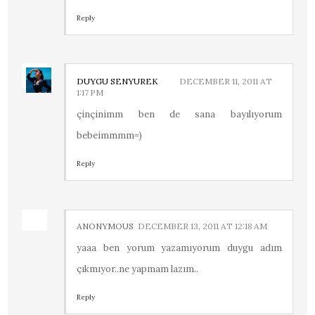
Reply
DUYGU SENYUREK
DECEMBER 11, 2011 AT
1:17 PM
çinçinimm ben de sana bayılıyorum
bebeimmmm=)
Reply
ANONYMOUS
DECEMBER 13, 2011 AT 12:18 AM
yaaa ben yorum yazamıyorum duygu adım
çıkmıyor..ne yapmam lazım..
Reply