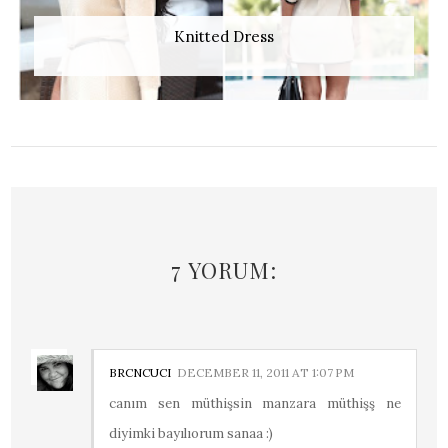
Knitted Dress
7 YORUM:
BRCNCUCI
DECEMBER 11, 2011 AT 1:07 PM
canım sen müthişsin manzara müthişş ne
diyimki bayılıorum sanaa :)