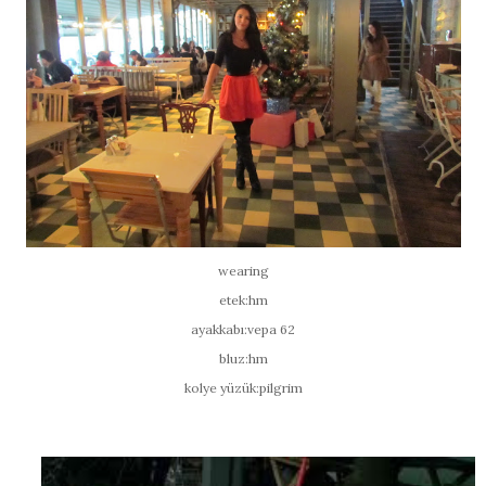
wearing
etek:hm
ayakkabı:vepa 62
bluz:hm
kolye yüzük:pilgrim