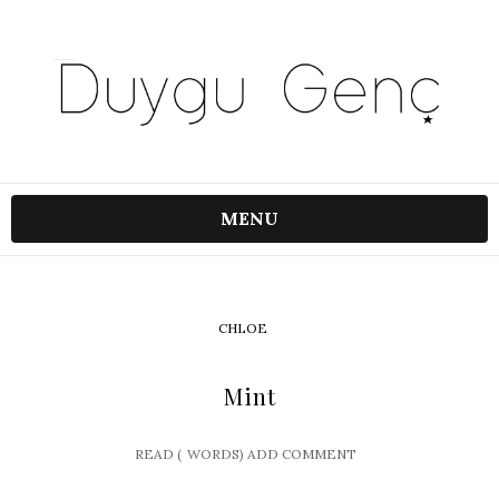
MENU
CHLOE
Mint
READ (
WORDS)
ADD COMMENT