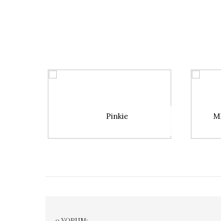
Pinkie
MB
0 YORUM: