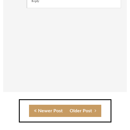
Reply
Newer Post
Older Post