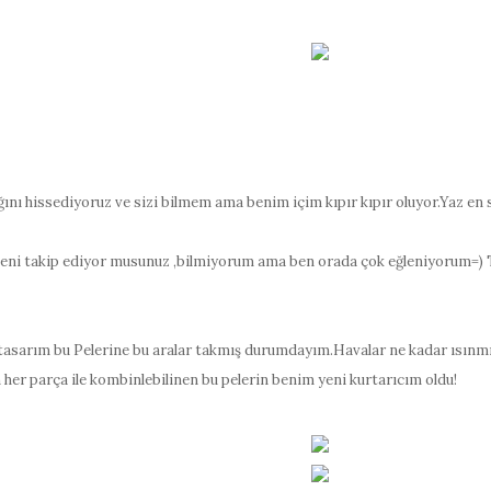
ığını hissediyoruz ve sizi bilmem ama benim içim kıpır kıpır oluyor.Yaz e
Beni takip ediyor musunuz ,bilmiyorum ama ben orada çok eğleniyorum=) 
tasarım bu Pelerine bu aralar takmış durumdayım.Havalar ne kadar ısınmış
er parça ile kombinlebilinen bu pelerin benim yeni kurtarıcım oldu!