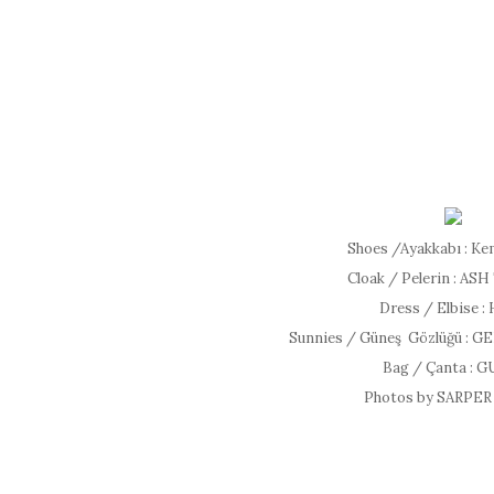
Shoes /Ayakkabı : Ke
Cloak / Pelerin : AS
Dress / Elbise 
Sunnies / Güneş Gözlüğü :
Bag / Çanta : G
Photos by SARPER