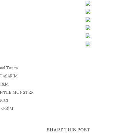
mal Tanca
H TASARIM
: H&M
 GENTLE MONSTER
UCCI
 KESİM
SHARE THIS POST