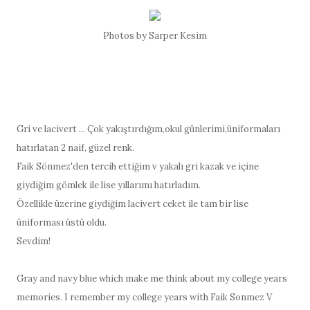
Photos by Sarper Kesim
Gri ve lacivert ... Çok yakıştırdığım,okul günlerimi,üniformaları
hatırlatan 2 naif, güzel renk.
Faik Sönmez'den tercih ettiğim v yakalı gri kazak ve içine
giydiğim gömlek ile lise yıllarımı hatırladım.
Özellikle üzerine giydiğim lacivert ceket ile tam bir lise
üniforması üstü oldu.
Sevdim!
Gray and navy blue which make me think about my college years
memories. I remember my college years with Faik Sonmez V