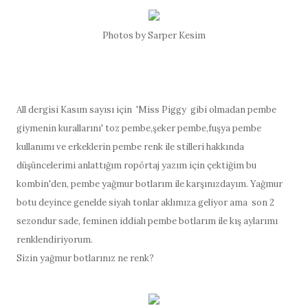
Photos by Sarper Kesim
All dergisi Kasım sayısı için
'Miss Piggy gibi olmadan pembe
giymenin kurallarını'
t
oz pembe,şeker pembe,fuşya pembe
kullanımı ve erkeklerin pembe renk ile stilleri hakkında
düşüncelerimi
anlattığım ropörtaj yazım için çektiğim bu
kombin'den, pembe yağmur botlarım ile karşınızdayım. Yağmur
botu deyince genelde siyah tonlar aklımıza geliyor ama son 2
sezondur sade, feminen iddialı pembe botlarım ile kış aylarımı
renklendiriyorum.
Sizin yağmur botlarınız ne renk?