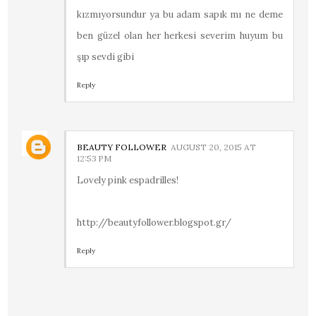
kızmıyorsundur ya bu adam sapık mı ne deme
ben güzel olan her herkesi severim huyum bu
şıp sevdi gibi
Reply
BEAUTY FOLLOWER
AUGUST 20, 2015 AT
12:53 PM
Lovely pink espadrilles!
http://beautyfollower.blogspot.gr/
Reply