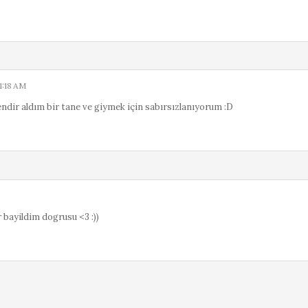
1:18 AM
ndir aldım bir tane ve giymek için sabırsızlanıyorum :D
 bayildim dogrusu <3 :))