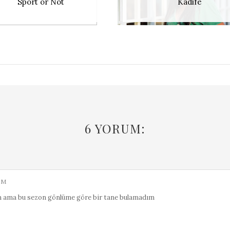
Sport or Not
Kadife
6 YORUM:
PM
um ama bu sezon gönlüme göre bir tane bulamadım