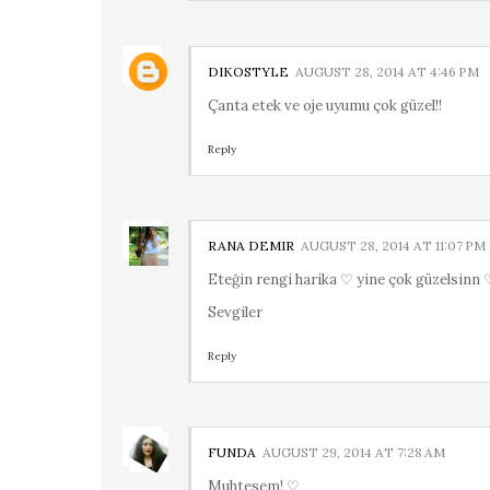
DIKOSTYLE
AUGUST 28, 2014 AT 4:46 PM
Çanta etek ve oje uyumu çok güzel!!
Reply
RANA DEMIR
AUGUST 28, 2014 AT 11:07 PM
Eteğin rengi harika ♡ yine çok güzelsinn 
Sevgiler
Reply
FUNDA
AUGUST 29, 2014 AT 7:28 AM
Muhtesem! ♡