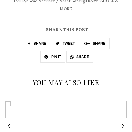
Evil EyeBead Necklace / Nazar Boncuğu Kolye : SHOES &
MORE
SHARE THIS POST
SHARE
TWEET
SHARE
SHARE
PIN IT
YOU MAY ALSO LIKE