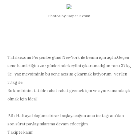
Photos by Sarper Kesim
Tatil sezonu Perşembe günü NewYork ile benim için açılır.Geçen
sene hamileliğim zor günlerinde keyfini çıkaramadığım -artı 37 kg
ile- yaz mevsiminin bu sene acısını çıkarmak istiyorum- verilen
33 kg ile.
Bu kombinim tatilde rahat rahat gezmek için ve aynı zamanda şık
olmak için ideal!
P.S : Haftaya blogumu biraz boşlayacağım ama instagram'dan
son sürat paylaşımlarıma devam edeceğim..
Takipte kalın!