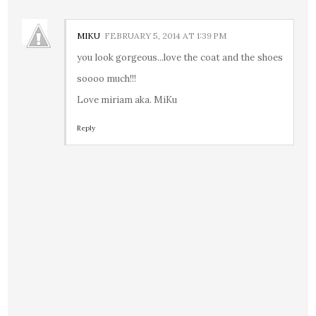
MIKU
FEBRUARY 5, 2014 AT 1:39 PM
you look gorgeous...love the coat and the shoes
soooo much!!!
Love miriam aka. MiKu
Reply