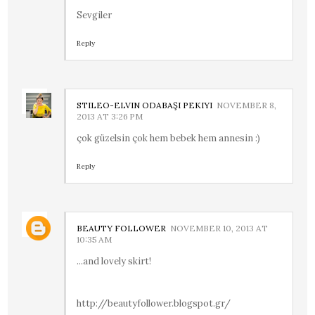
Sevgiler
Reply
STILEO-ELVIN ODABAŞI PEKIYI
NOVEMBER 8,
2013 AT 3:26 PM
çok güzelsin çok hem bebek hem annesin :)
Reply
BEAUTY FOLLOWER
NOVEMBER 10, 2013 AT
10:35 AM
...and lovely skirt!
http://beautyfollower.blogspot.gr/