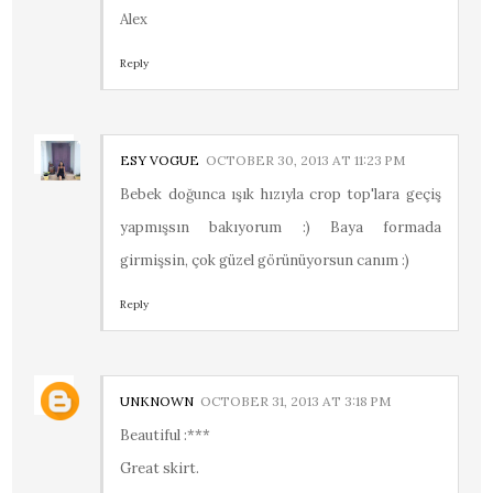
Alex
Reply
ESY VOGUE
OCTOBER 30, 2013 AT 11:23 PM
Bebek doğunca ışık hızıyla crop top'lara geçiş
yapmışsın bakıyorum :) Baya formada
girmişsin, çok güzel görünüyorsun canım :)
Reply
UNKNOWN
OCTOBER 31, 2013 AT 3:18 PM
Beautiful :***
Great skirt.