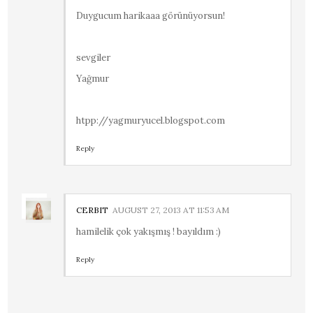
Duygucum harikaaa görünüyorsun!
sevgiler
Yağmur
htpp://yagmuryucel.blogspot.com
Reply
CERBIT
AUGUST 27, 2013 AT 11:53 AM
hamilelik çok yakışmış ! bayıldım :)
Reply