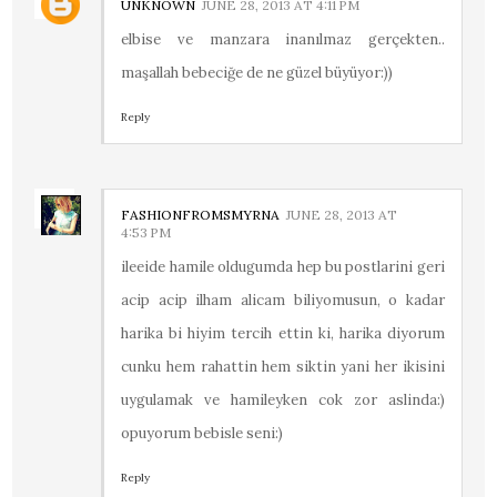
UNKNOWN
JUNE 28, 2013 AT 4:11 PM
elbise ve manzara inanılmaz gerçekten..
maşallah bebeciğe de ne güzel büyüyor:))
Reply
FASHIONFROMSMYRNA
JUNE 28, 2013 AT
4:53 PM
ileeide hamile oldugumda hep bu postlarini geri
acip acip ilham alicam biliyomusun, o kadar
harika bi hiyim tercih ettin ki, harika diyorum
cunku hem rahattin hem siktin yani her ikisini
uygulamak ve hamileyken cok zor aslinda:)
opuyorum bebisle seni:)
Reply