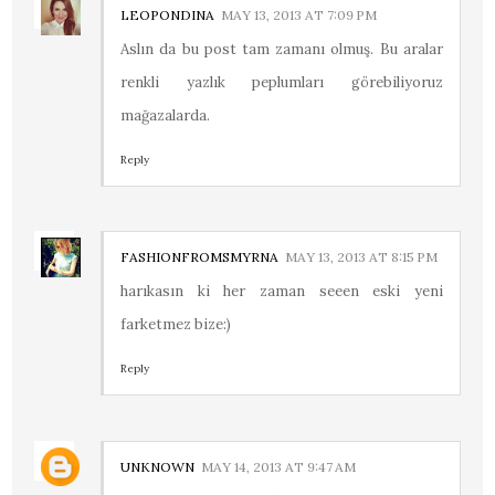
LEOPONDINA
MAY 13, 2013 AT 7:09 PM
Aslın da bu post tam zamanı olmuş. Bu aralar
renkli yazlık peplumları görebiliyoruz
mağazalarda.
Reply
FASHIONFROMSMYRNA
MAY 13, 2013 AT 8:15 PM
harıkasın ki her zaman seeen eski yeni
farketmez bize:)
Reply
UNKNOWN
MAY 14, 2013 AT 9:47 AM