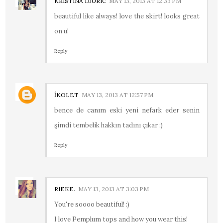
KRISTINA DJURIC
MAY 13, 2013 AT 12:33 PM
beautiful like always! love the skirt! looks great
on u!
Reply
İKOLET
MAY 13, 2013 AT 12:57 PM
bence de canım eski yeni nefark eder senin
şimdi tembelik hakkın tadını çıkar :)
Reply
RIEKE.
MAY 13, 2013 AT 3:03 PM
You're soooo beautiful! :)
I love Pemplum tops and how you wear this!