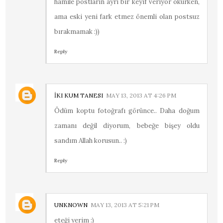
hamile postların ayrı bir keyif veriyor okurken,
ama eski yeni fark etmez önemli olan postsuz
bırakmamak :))
Reply
İKI KUM TANESI
MAY 13, 2013 AT 4:26 PM
Ödüm koptu fotoğrafı görünce.. Daha doğum
zamanı değil diyorum, bebeğe bişey oldu
sandım Allah korusun.. :)
Reply
UNKNOWN
MAY 13, 2013 AT 5:21 PM
eteği yerim :)