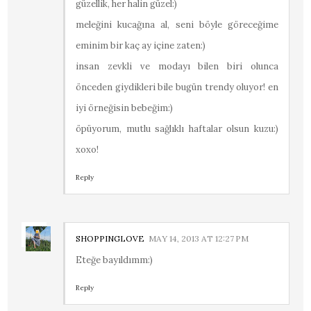
güzellik, her halin güzel:)
meleğini kucağına al, seni böyle göreceğime
eminim bir kaç ay içine zaten:)
insan zevkli ve modayı bilen biri olunca
önceden giydikleri bile bugün trendy oluyor! en
iyi örneğisin bebeğim:)
öpüyorum, mutlu sağlıklı haftalar olsun kuzu:)
xoxo!
Reply
SHOPPINGLOVE
MAY 14, 2013 AT 12:27 PM
Eteğe bayıldımm:)
Reply