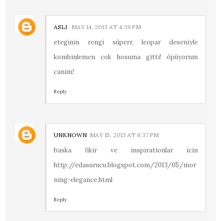
ASLI
MAY 14, 2013 AT 4:39 PM
eteginin rengi süperr, leopar deseniyle
kombinlemen cok hosuma gitti! öpüyorum
canim!
Reply
UNKNOWN
MAY 15, 2013 AT 6:37 PM
baska fikir ve inspirationlar icin
http://edasurucu.blogspot.com/2013/05/mor
ning-elegance.html
Reply