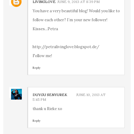
LIVINGLOVE
JUNE 9, 2013 AT 8:39 PM
You have a very beautiful blog! Would you like to
follow each other? I´m your new follower!
Kisses...Petra
http://petralivinglove.blogspot.de/
Follow me!
Reply
DUYGU SENYUREK
JUNE 10, 2013 AT
5:45 PM
thank u Rieke xo
Reply