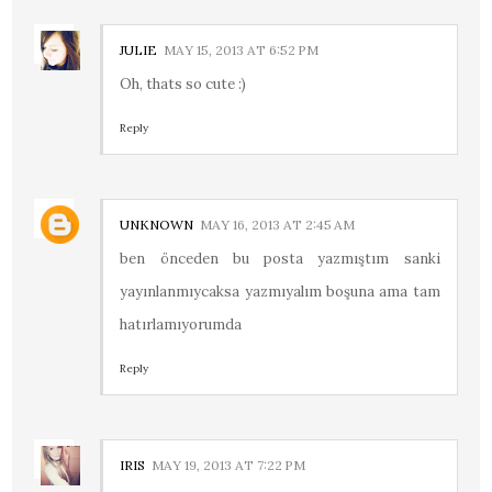
JULIE
MAY 15, 2013 AT 6:52 PM
Oh, thats so cute :)
Reply
UNKNOWN
MAY 16, 2013 AT 2:45 AM
ben önceden bu posta yazmıştım sanki
yayınlanmıycaksa yazmıyalım boşuna ama tam
hatırlamıyorumda
Reply
IRIS
MAY 19, 2013 AT 7:22 PM