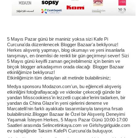
5 Mayıs Pazar günü bir maniniz yoksa sizi Kafe Pi
Curcuna'da düzenlenecek Blogger Bazaar'a bekliyoruz!
Herkes alışveriş yapmayı, blog okumayı ve yeni insanlarla
tanışmayı, en önemlisi de renkli bir gün geçirmeyi sever! Sizi
5 Mayıs günü keyifli zaman geçirebilmeniz için benim ve
birçok blogger arkadaşımın orada olacağı Blogger Bazaar
etkinliğimize bekliyoruz!
Etkinliğimizin tüm d
etayları alt metinde bulabilirsiniz;
Medya sponsoru Modazon.com'un, bu eğlenceli alışveriş
etkinliğini fotoğraflayacağı ve videolar çekeceği günde bir
yandan Misscookiess'in lezzetli cupcake'lerini tadarken, bir
yandan da China Glaze'in yeni ojelerini deneme ve
Marcatelli'nin farklı ayakkabı tasarımlarıyla tanışma fırsatı
bulabilirsiniz.
Blogger Bazaar ile Özel bir Alışveriş Deneyimi
Yaşamak İsteyen Herkes, 5 Mayıs Pazar Günü 10:00-17:00
Saatleri arasında Selincetinkaya.com ve Girlshygirlguide.com
ev sahipliğinde Taksim KafePi Curcuna'da buluşuyor.