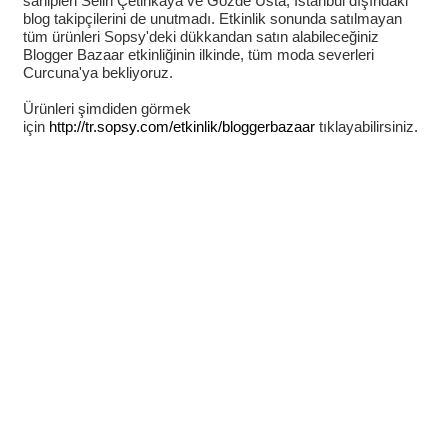
sahipleri Selin Çetinkaya ve Gözde Usta, İstanbul dışındaki
blog takipçilerini de unutmadı. Etkinlik sonunda satılmayan
tüm ürünleri Sopsy'deki dükkandan satın alabileceğiniz
Blogger Bazaar etkinliğinin ilkinde, tüm moda severleri
Curcuna'ya bekliyoruz.
Ürünleri şimdiden görmek
için
http://tr.sopsy.com/etkinlik/bloggerbazaar
tıklayabilirsiniz.