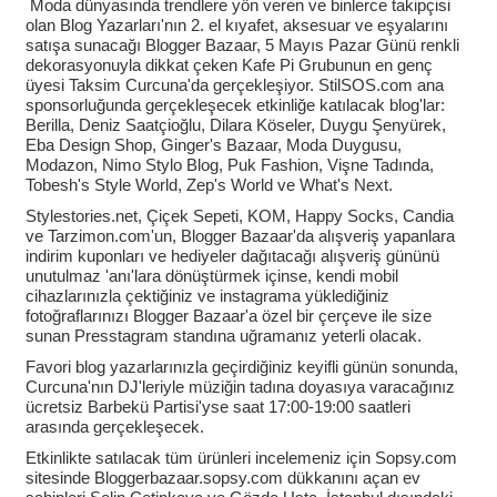
Moda dünyasında trendlere yön veren ve binlerce takipçisi
olan Blog Yazarları'nın 2. el kıyafet, aksesuar ve eşyalarını
satışa sunacağı Blogger Bazaar, 5 Mayıs Pazar Günü renkli
dekorasyonuyla dikkat çeken Kafe Pi Grubunun en genç
üyesi Taksim Curcuna'da gerçekleşiyor. StilSOS.com ana
sponsorluğunda gerçekleşecek etkinliğe katılacak blog'lar:
Berilla, Deniz Saatçioğlu, Dilara Köseler, Duygu Şenyürek,
Eba Design Shop, Ginger's Bazaar, Moda Duygusu,
Modazon, Nimo Stylo Blog, Puk Fashion, Vişne Tadında,
Tobesh's Style World, Zep's World ve What's Next.
Stylestories.net, Çiçek Sepeti, KOM, Happy Socks, Candia
ve Tarzimon.com'un, Blogger Bazaar'da alışveriş yapanlara
indirim kuponları ve hediyeler dağıtacağı alışveriş gününü
unutulmaz 'anı'lara dönüştürmek içinse, kendi mobil
cihazlarınızla çektiğiniz ve instagrama yüklediğiniz
fotoğraflarınızı Blogger Bazaar'a özel bir çerçeve ile size
sunan Presstagram standına uğramanız yeterli olacak.
Favori blog yazarlarınızla geçirdiğiniz keyifli günün sonunda,
Curcuna'nın DJ'leriyle müziğin tadına doyasıya varacağınız
ücretsiz Barbekü Partisi'yse saat 17:00-19:00 saatleri
arasında gerçekleşecek.
Etkinlikte satılacak tüm ürünleri incelemeniz için Sopsy.com
sitesinde Bloggerbazaar.sopsy.com dükkanını açan ev