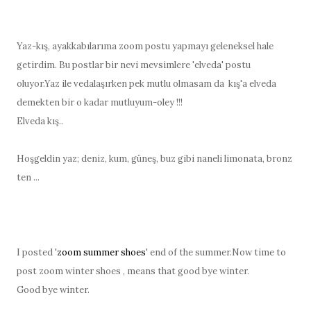
Yaz-kış, ayakkabılarıma zoom postu yapmayı geleneksel hale
getirdim. Bu postlar bir nevi mevsimlere 'elveda' postu
oluyor.Yaz ile vedalaşırken pek mutlu olmasam da kış'a elveda
demekten bir o kadar mutluyum-oley !!!
Elveda kış..
Hoşgeldin yaz;
deniz, kum, güneş, buz gibi naneli limonata, bronz
ten ...
I posted '
zoom summer shoes
' end of the summer.Now time to
post zoom winter shoes , means that good bye winter.
Good bye winter.