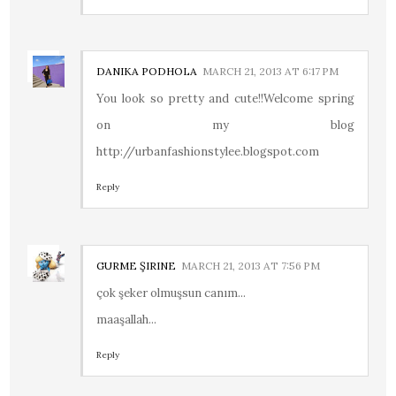
DANIKA PODHOLA
MARCH 21, 2013 AT 6:17 PM
You look so pretty and cute!!Welcome spring
on my blog
http://urbanfashionstylee.blogspot.com
Reply
GURME ŞIRINE
MARCH 21, 2013 AT 7:56 PM
çok şeker olmuşsun canım...
maaşallah...
Reply