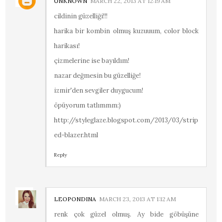
UNKNOWN
MARCH 22, 2013 AT 12:19 AM
cildinin güzelliği!!!
harika bir kombin olmuş kuzuuum, color block
harikası!
çizmelerine ise bayıldım!
nazar değmesin bu güzelliğe!
izmir'den sevgiler duygucum!
öpüyorum tatlımmm:)
http://styleglaze.blogspot.com/2013/03/strip
ed-blazer.html
Reply
LEOPONDINA
MARCH 23, 2013 AT 1:12 AM
renk çok güzel olmuş. Ay bide göbüşüne