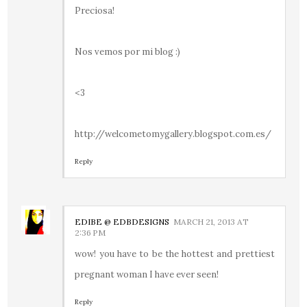
Preciosa!
Nos vemos por mi blog :)
<3
http://welcometomygallery.blogspot.com.es/
Reply
EDIBE @ EDBDESIGNS
MARCH 21, 2013 AT
2:36 PM
wow! you have to be the hottest and prettiest
pregnant woman I have ever seen!
Reply