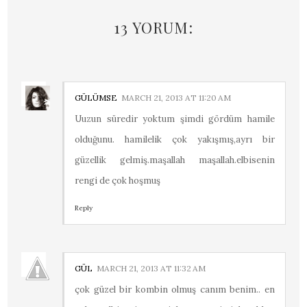
13 YORUM:
GÜLÜMSE
MARCH 21, 2013 AT 11:20 AM
Uuzun süredir yoktum şimdi gördüm hamile
olduğunu. hamilelik çok yakışmış,ayrı bir
güzellik gelmiş.maşallah maşallah.elbisenin
rengi de çok hoşmuş
Reply
GÜL
MARCH 21, 2013 AT 11:32 AM
çok güzel bir kombin olmuş canım benim.. en