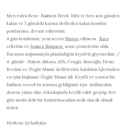
Mercedes Benz Fashion Week bitti ve ben son günden
kalan ve 5.gündeki karma defileden kalan kombin
postlarıma devam ediyorum.
4.gün kombinim; yeni sezon
Mango
elbisem ,
Zara
ceketim ve
Jessica Simpson
uzun çizmelerim oldu.
Havanın soğumasıyla planladığım kıyafeti giyemedim :/
4. günde ; Hakan Akkaya, ADL Cengiz Abazoğlu, Deniz
Berdan ve Özgür Masur defilelerine katıldım.İçlerinden
en iyisi kuşkusuz Özgür Masur idi. Keyifli ve yorucu bir
fashion weeek'in sonuna geldiğimiz için üzülmedim
desem yalan olur..Arkadaşlarla keyfili vakit geçirip, her
gün moda dolu bir koşturmacadan uzak olacak olmak
üzücü.
Herkese iyi haftalar.