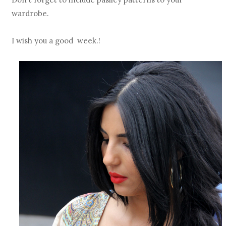
wardrobe.
I wish you a good week.!