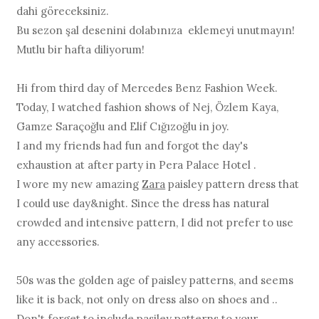
dahi göreceksiniz.
Bu sezon şal desenini dolabınıza eklemeyi unutmayın!
Mutlu bir hafta diliyorum!
Hi from third day of Mercedes Benz Fashion Week.
Today, I watched fashion shows of Nej, Özlem Kaya,
Gamze Saraçoğlu and Elif Cığızoğlu in joy.
I and my friends had fun and forgot the day's
exhaustion at after party in Pera Palace Hotel .
I wore my new amazing
Zara
paisley pattern dress that
I could use day&night. Since the dress has natural
crowded and intensive pattern, I did not prefer to use
any accessories.
50s was the golden age of paisley patterns, and seems
like it is back, not only on dress also on shoes and ..
Don't forget to include pasiley patterns to your