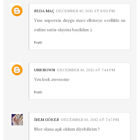
SEDA MAÇ
DECEMBER 10, 2012 AT 6:50 PM
Yine supersin duygu mavi elbiseye ozellikle su
online satis olayina bayildim :)
Reply
UNKNOWN
DECEMBER 10, 2012 AT 7:44 PM
You look awesome
Reply
İREM GÖKER
DECEMBER 10, 2012 AT 7:47 PM
Mor olana aşık oldum diyebilirim !!