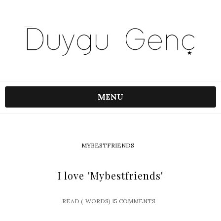
MENU
MYBESTFRIENDS
I love 'Mybestfriends'
READ (
WORDS)
15 COMMENTS