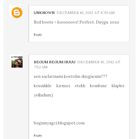
UNKNOWN
DECEMBER 10, 2012 AT 6:39 AM
Red boots = loooooove! Perfect, Duygu. xoxo
Reply
BEGUM BEGUM HUUU
DECEMBER 10, 2012 AT
7:52 AM
sen saclarınımı kestrdın duygucum???
kesınlıkle kırmızı eteklı kombıne klapler
yolladum:)
begumyagci.blogspot.com
Reply