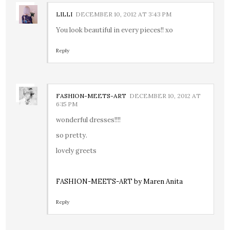
LILLI
DECEMBER 10, 2012 AT 3:43 PM
You look beautiful in every pieces!! xo
Reply
FASHION-MEETS-ART
DECEMBER 10, 2012 AT
6:15 PM
wonderful dresses!!!!
so pretty.
lovely greets
FASHION-MEETS-ART by Maren Anita
Reply