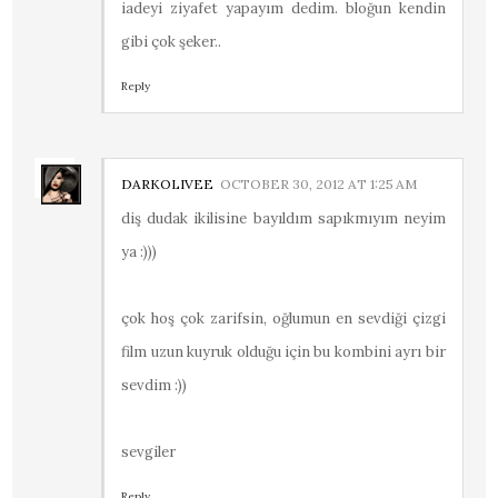
iadeyi ziyafet yapayım dedim. bloğun kendin
gibi çok şeker..
Reply
DARKOLIVEE
OCTOBER 30, 2012 AT 1:25 AM
diş dudak ikilisine bayıldım sapıkmıyım neyim
ya :)))
çok hoş çok zarifsin, oğlumun en sevdiği çizgi
film uzun kuyruk olduğu için bu kombini ayrı bir
sevdim :))
sevgiler
Reply