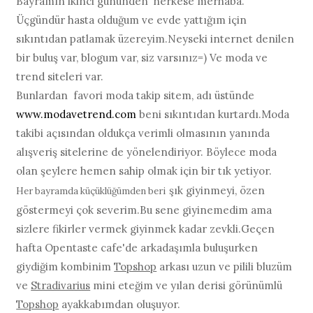
Bayramın ikinci gününden herkese merhaba.
Üçgündür hasta olduğum ve evde yattığım için
sıkıntıdan patlamak üzereyim.Neyseki internet denilen
bir buluş var, blogum var, siz varsınız=) Ve moda ve
trend siteleri var.
Bunlardan favori moda takip sitem, adı üstünde
www.modavetrend.com
beni sıkıntıdan kurtardı.Moda
takibi açısından oldukça verimli olmasının yanında
alışveriş sitelerine de yönelendiriyor. Böylece moda
olan şeylere hemen sahip olmak için bir tık yetiyor.
şık giyinmeyi, özen
Her bayramda küçüklüğümden beri
göstermeyi çok severim.Bu sene giyinemedim ama
sizlere fikirler vermek giyinmek kadar zevkli.Geçen
hafta Opentaste cafe'de arkadaşımla buluşurken
giydiğim kombinim
Topshop
arkası uzun ve pilili bluzüm
ve
Stradivarius
mini eteğim ve yılan derisi görünümlü
Topshop
ayakkabımdan oluşuyor.