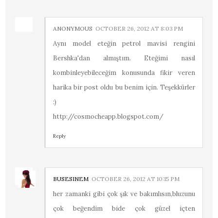
ANONYMOUS
OCTOBER 26, 2012 AT 8:03 PM
Aynı model eteğin petrol mavisi rengini
Bershka'dan almıştım. Eteğimi nasıl
kombinleyebileceğim konusunda fikir veren
harika bir post oldu bu benim için. Teşekkürler
:)
http://cosmocheapp.blogspot.com/
Reply
BUSESINEM
OCTOBER 26, 2012 AT 10:15 PM
her zamanki gibi çok şık ve bakımlısın,bluzunu
çok beğendim bide çok güzel içten