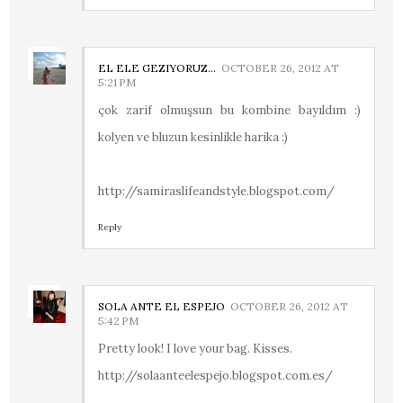
EL ELE GEZIYORUZ...
OCTOBER 26, 2012 AT
5:21 PM
çok zarif olmuşsun bu kombine bayıldım :)
kolyen ve bluzun kesinlikle harika :)
http://samiraslifeandstyle.blogspot.com/
Reply
SOLA ANTE EL ESPEJO
OCTOBER 26, 2012 AT
5:42 PM
Pretty look! I love your bag. Kisses.
http://solaanteelespejo.blogspot.com.es/