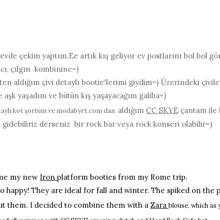
evde çekim yaptım.Ee artık kış geliyor ev postlarını bol bol gör
ıcı, çılgın kombinine=)
ten aldığım çivi detaylı bootie'lerimi giydim=) Üzerindeki çivile
e aşk yaşadım ve bütün kış yaşayacağım galiba=)
aldığım
CC SKYE
çantam ile
taylı kot şortum ve modabyet.com dan
gidebiliriz derseniz bir rock bar veya rock konseri olabilir=)
time my new
Iron
platform booties from my Rome trip.
so happy! They are ideal for fall and winter. The spiked on the 
out them. I decided to combine them with a
Z
ara
blouse, which as