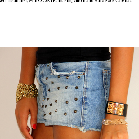
sed all summer, with
CC SKYE
amazing clutch and Hard Rock Cafe hat.