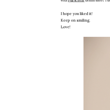
with
Pull & Bear
denim short
I u
I hope you liked it!
Keep on smiling.
Love!