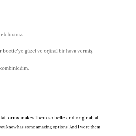
ebilirsiniz.
r bootie'ye güzel ve orjinal bir hava vermiş.
 kombinledim.
platforms makes them so belle and original; all
 you know has some amazing options! And I wore them