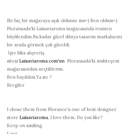
Siz hiç bir mağazaya aşık oldunuz mu=) Ben oldum=)
Floransada'ki Luisaviaroma mağazasında resmen
büyülendim.Bu kadar güzel dünya tasarım markalarını
bir arada görmek çok güzeldi.
İşte lüks alışveriş
sitesi
Luisaviaroma.com'un
Floransada'ki muhteşem
mağazasından seçtiklerim.
Ben bayıldım.Ya siz ?
Sevgiler
I chose them from Florance's one of best designer
store
Luisaviaroma.
I love them. Do you like?
Keep on smiling.
Love