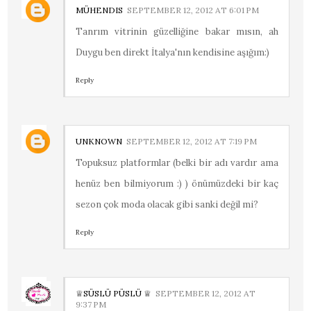
MÜHENDIS
SEPTEMBER 12, 2012 AT 6:01 PM
Tanrım vitrinin güzelliğine bakar mısın, ah
Duygu ben direkt İtalya'nın kendisine aşığım:)
Reply
UNKNOWN
SEPTEMBER 12, 2012 AT 7:19 PM
Topuksuz platformlar (belki bir adı vardır ama
henüz ben bilmiyorum :) ) önümüzdeki bir kaç
sezon çok moda olacak gibi sanki değil mi?
Reply
♕SÜSLÜ PÜSLÜ ♕
SEPTEMBER 12, 2012 AT
9:37 PM