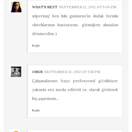
WHAT'S NEXT
SEPTEMBER 12, 2012 AT 5:00 PM
süpermiş! ben lulu guinness'in dudak formlu
clutchlarının hastasıyım.. gitmişken almadan
dönmezdim :)
Reply
ONUR
SEPTEMBER 12, 2012 AT 5:18 PM
Çalışmalarınız baya profosyonel gözüküyor,
yakında sizi moda editörü vs. olarak görürsek
hiç şaşırmam...
Reply