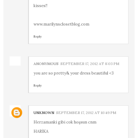
kisses!!
www.marilynsclosetblog.com
Reply
ANONYMOUS
SEPTEMBER 17, 2012 AT 8:03 PM
you are so pretty& your dress beautiful <3
Reply
UNKNOWN
SEPTEMBER 17, 2012 AT 10:49 PM
Herzamanki gibi cok hoşsun cnm
HARİKA