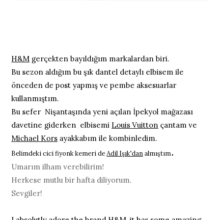
H&M
gerçekten bayıldığım markalardan biri.
Bu sezon aldığım bu şık dantel detaylı elbisem ile
önceden de post yapmış ve pembe aksesuarlar
kullanmıştım.
Bu sefer Nişantaşında yeni açılan İpekyol mağazası
davetine giderken elbisemi
Louis Vuitton
çantam ve
Michael Kors
ayakkabım ile kombinledim.
.
Belimdeki cici fiyonk kemeri de
Adil Işık'dan
almıştım
Umarım ilham verebilirim!
Herkese mutlu bir hafta diliyorum.
Sevgiler!
I absolutly adore the brand
H&M
, it has some amazing