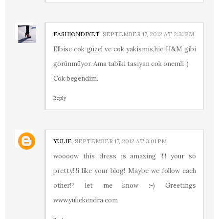
FASHIONDIYET
SEPTEMBER 17, 2012 AT 2:31 PM
Elbise cok güzel ve cok yakismis,hic H&M gibi
görünmüyor. Ama tabiki tasiyan cok önemli :)
Cok begendim.
Reply
YULIE
SEPTEMBER 17, 2012 AT 3:01 PM
woooow this dress is amazing !!!! your so
pretty!!!i like your blog! Maybe we follow each
other!? let me know :-) Greetings
www.yuliekendra.com