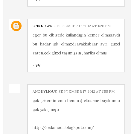
UNKNOWN
SEPTEMBER 17, 2012 AT 1:20 PM
eger bu elbısede kullandıgın kemer olmasaydı
bu kadar şık olmazdı.ayakkabılar ayrı guzel
zaten.çok güzel taşımışsın , harika olmuş
Reply
ANONYMOUS
SEPTEMBER 17, 2012 AT 1:55 PM
çok şekersin cnm benim :) elbisene bayıldım :)
çok yakışmış :)
http://sedamoda.blogspot.com/