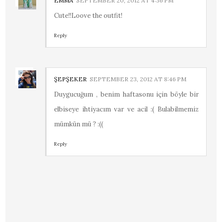
EMMA
SEPTEMBER 20, 2012 AT 4:36 PM
Cute!!Loove the outfit!
Reply
ŞEPŞEKER
SEPTEMBER 23, 2012 AT 8:46 PM
Duygucuğum , benim haftasonu için böyle bir
elbiseye ihtiyacım var ve acil :( Bulabilmemiz
mümkün mü ? :((
Reply