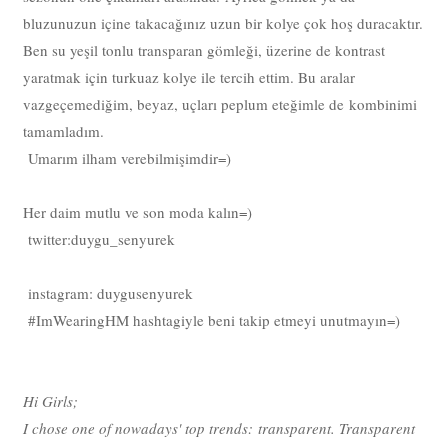
bluzunuzun içine takacağınız uzun bir kolye çok hoş duracaktır.
Ben su yeşil tonlu transparan gömleği, üzerine de kontrast
yaratmak için turkuaz kolye ile tercih ettim. Bu aralar
vazgeçemediğim, beyaz, uçları peplum eteğimle de kombinimi
tamamladım.
Umarım ilham verebilmişimdir=)
Her daim mutlu ve son moda kalın=)
twitter:duygu_senyurek
instagram: duygusenyurek
#ImWearingHM hashtagiyle beni takip etmeyi unutmayın=)
Hi Girls;
I chose one of nowadays' top trends: transparent. Transparent