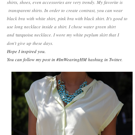
shirts, shoes, even accessories are very trendy. My favorite is
transparent shirts. In order to create contrast, you can wear
black bra with white shirt, pink bra with black shirt. It's good to
use long necklace inside a shirt. I chose water green shirt
and
turquoise
necklace. I wore my white peplum skirt that I
don't give up these days.
Hope I inspired you.
You can follow my post in #ImWearingHM hashtag in Twitter.