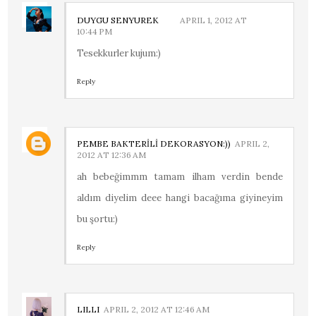
DUYGU SENYUREK
APRIL 1, 2012 AT
10:44 PM
Tesekkurler kujum:)
Reply
PEMBE BAKTERİLİ DEKORASYON:))
APRIL 2,
2012 AT 12:36 AM
ah bebeğimmm tamam ilham verdin bende
aldım diyelim deee hangi bacağıma giyineyim
bu şortu:)
Reply
LILLI
APRIL 2, 2012 AT 12:46 AM