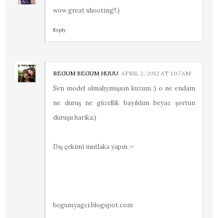
wow great shooting!!:)
Reply
BEGUM BEGUM HUUU
APRIL 2, 2012 AT 1:07 AM
Sen model olmalıymışsın kuzum :) o ne endam
ne duruş ne güzellik bayıldım beyaz şortun
duruşu harika:)
Dış çekimi mutlaka yapın :=
begumyagci.blogspot.com