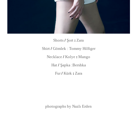
Shorts
/
Şort
:
Zara
Shirt
/
Gömlek
: Tommy Hilfiger
Necklace
/
Kolye
:
Mango
Hat
/
Şapka
:Bershka
Fur
/
Kürk
:
Zara
photographs by Nazlı Erden