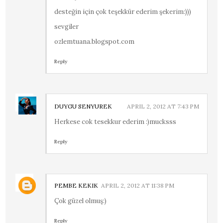
desteğin için çok teşekkür ederim şekerim:)))
sevgiler
ozlemtuana.blogspot.com
Reply
DUYGU SENYUREK
APRIL 2, 2012 AT 7:43 PM
Herkese cok tesekkur ederim :)mucksss
Reply
PEMBE KEKIK
APRIL 2, 2012 AT 11:38 PM
Çok güzel olmuş:)
Reply