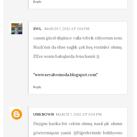
Reply
SWL
MARCH 7, 2012 AT 1:01 PM
canım güzel düşünce valla tebrik ediyorum seni.
Nazlı'nın da eline sağlık çok hoş resimler olmuş.
EEee senin bakışlarda fena haniii :))
"www.sevalvemoda.blogspot.com"
Reply
UNKNOWN
MARCH 7, 2012 AT 1:04 PM
Duyguu harika bir cekim olmuş nasıl şık olunur
göstermişsin yaniii :))Diğerlerinide bekliyoruz