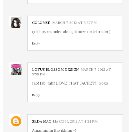
GÜLÜMSE
MARCH 7, 2012 AT 3:37 PM
çok hoş resimler olmuş,ikinize de tebrikler:)
Reply
LOTUS BLOSSOM DESIGN
MARCH 7, 2012 AT
3:38 PM
fab! fab! fab!! LOVE THAT JACKET!!!! xoxo
Reply
SEDA MAÇ
MARCH 7, 2012 AT 4:24 PM
Amanııııııın Bayıldııım =)