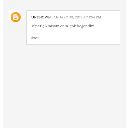
UNKNOWN
JANUARY 30, 2013 AT 1:54 PM
süper çıkmışsın cnm. çok beğendim.
Reply