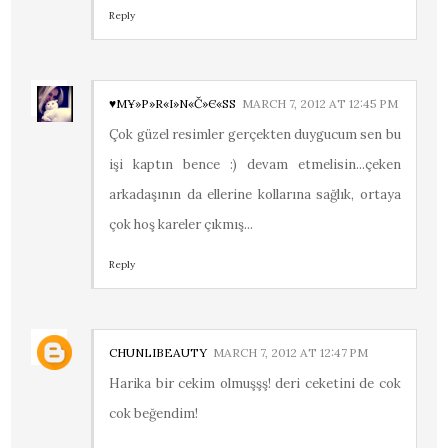
Reply
♥МҰ»P»R«I»N«Č»Є«SS
MARCH 7, 2012 AT 12:45 PM
Çok güzel resimler gerçekten duygucum sen bu
işi kaptın bence :) devam etmelisin...çeken
arkadaşının da ellerine kollarına sağlık, ortaya
çok hoş kareler çıkmış...
Reply
CHUNLIBEAUTY
MARCH 7, 2012 AT 12:47 PM
Harika bir cekim olmuşşş! deri ceketini de cok
cok beğendim!