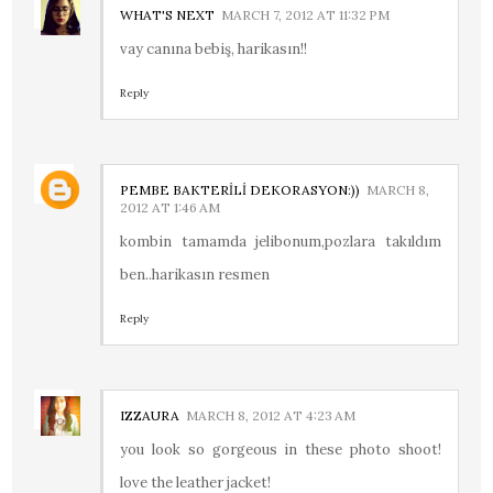
WHAT'S NEXT
MARCH 7, 2012 AT 11:32 PM
vay canına bebiş, harikasın!!
Reply
PEMBE BAKTERİLİ DEKORASYON:))
MARCH 8,
2012 AT 1:46 AM
kombin tamamda jelibonum,pozlara takıldım
ben..harikasın resmen
Reply
IZZAURA
MARCH 8, 2012 AT 4:23 AM
you look so gorgeous in these photo shoot!
love the leather jacket!