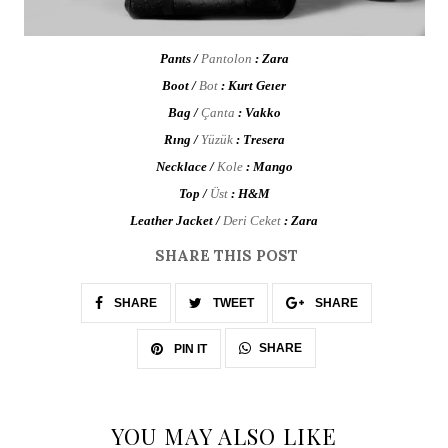
Pants /
Pantolon
: Zara
Boot /
Bot
: Kurt Geıer
Bag /
Çanta
: Vakko
Rıng /
Yüzük
: Tresera
Necklace /
Kole
: Mango
Top /
Üst
: H&M
Leather Jacket /
Deri Ceket
: Zara
SHARE THIS POST
SHARE
TWEET
SHARE
SHARE
PIN IT
YOU MAY ALSO LIKE