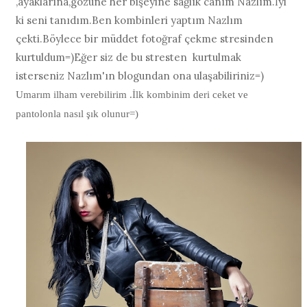
,ayaklarına,gözüne her bişeyine sağlık canım Nazlım.İyi
ki seni tanıdım.Ben kombinleri yaptım Nazlım
çekti.Böylece bir müddet fotoğraf çekme stresinden
kurtuldum=)Eğer siz de bu stresten kurtulmak
isterseniz Nazlım'ın blogundan ona ulaşabiliriniz=)
Umarım ilham verebilirim .İlk kombinim deri ceket ve
pantolonla nasıl şık olunur=)