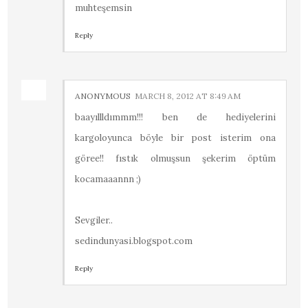
muhteşemsin
Reply
ANONYMOUS
MARCH 8, 2012 AT 8:49 AM
baayıllldımmm!!! ben de hediyelerini
kargoloyunca böyle bir post isterim ona
göree!! fıstık olmuşsun şekerim öptüm
kocamaaannn ;)
Sevgiler..
sedindunyasi.blogspot.com
Reply