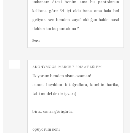
imkansız ötesi benim ama bu pantolonun
kalıbına göre 34 iyi oldu bana ama hala bol
geliyor. sen benden zayıf olduğun halde nasıl
doldurdun bu pantolonu ?
Reply
ANONYMOUS
MARCH 7, 2012 AT 1:51 PM
İlk yorum benden olsun ozaman!
canım bayıldım fotoğraflara, kombin harika,
tabi model de de iş var :)
biraz sonra görüşürüz,
öpüyorum seni