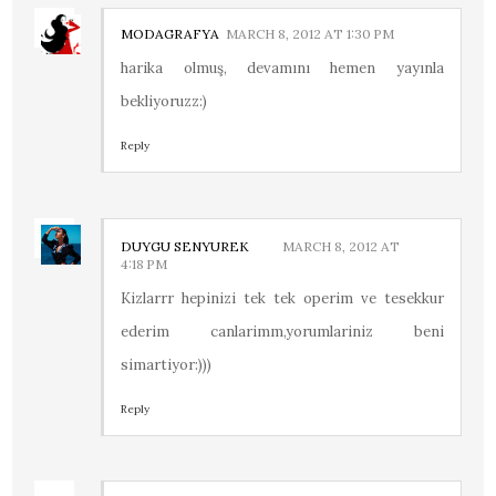
MODAGRAFYA
MARCH 8, 2012 AT 1:30 PM
harika olmuş, devamını hemen yayınla
bekliyoruzz:)
Reply
DUYGU SENYUREK
MARCH 8, 2012 AT
4:18 PM
Kizlarrr hepinizi tek tek operim ve tesekkur
ederim canlarimm,yorumlariniz beni
simartiyor:)))
Reply