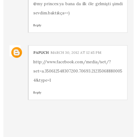
@my princes:ya bana da ilk öle gelmişti şimdi
sevdim.baktıkça==)
Reply
PAPUCH
MARCH 30, 2012 AT 12:45 PM
http://www.facebook.com/media/set/?
set=a.350612548307200.70693.21235068880005
4&type=1
Reply