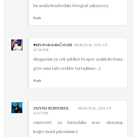
bu arada headerdaki fotoğraf yakıyooo:)
Reply
♥МҰ»P»R«I»N«Č»Є«SS
MARCH 14, 2012 AT
12:36 PM
duygucum ya cok şekilsiz bi spor ayakkabı bana
göre ama tabı zevkler tartışılmaz...:)
Reply
DUYGU SENYUREK
MARCH 14, 2012 AT
12:47 PM
cmos:ewt ya birazdaha ucuz olsaymış
keşke=)saol şekerimm=)