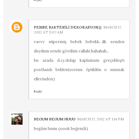
PEMBE BAKTERİLİ DEKORASYON:))
MARCH 17,
2012 AT 5:07 AM
vavvv süpermiş bebek bebekk...ilk senden
duydum sende gördüm vallahi hahahah...
bu arada d.ı.y.dolap kaplamam gerçekleşti
postlandı bekleniyorsun öpüldün o minnak
ellerinden:)
Reply
BEGUM BEGUM HUUU
MARCH 17, 2012 AT 1:14 PM
begüm bunu çoook beğendi:)