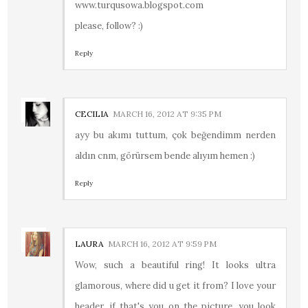
www.turqusowa.blogspot.com
please, follow? :)
Reply
CECILIA
MARCH 16, 2012 AT 9:35 PM
ayy bu akımı tuttum, çok beğendimm nerden
aldın cnm, görürsem bende alıyım hemen :)
Reply
LAURA
MARCH 16, 2012 AT 9:59 PM
Wow, such a beautiful ring! It looks ultra
glamorous, where did u get it from? I love your
header, if that's you on the picture, you look