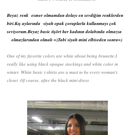
Beyaz renk esmer olmamdan dolayı en sevdiğim renklerden
biri.Kış aylarında siyah opak çoraplarla kullanmayı çok
seviyorum.Beyaz basic tişört her kadının dolabında olmazsa
olmazlarından olmalı =)
Tabi siyah mini elbiseden sonra=)
One of
my favorite
colors
are white
about being
brunette.
I
really like using
black
opaque
stockings
and
white
color
in
winter
. W
hite
basic
t-shirts
are a must
to be
every woman's
closet
.
Of course,
after
the black
mini-dress