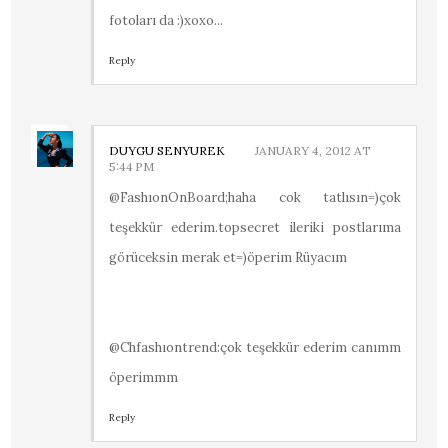
fotoları da :)xoxo...
Reply
DUYGU SENYUREK
JANUARY 4, 2012 AT
5:44 PM
@FashıonOnBoard;haha cok tatlısın=)çok
teşekkür ederim.topsecret ileriki postlarıma
görüceksin merak et=)öperim Rüyacım
@Chfashıontrend:çok teşekkür ederim canımm
öperimmm
Reply