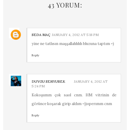
43 YORUM:
SEDA MAÇ
JANUARY 4, 2012 AT 5:18 PM
yine ne tatlısın maşşallahhhh bluzuna taptım =)
Reply
DUYGU SENYUREK
JANUARY 4, 2012 AT
5:24 PM
Kokoşumm çok saol cnm. HM vitrinin de
görünce koşarak girip aldım =))operımm cnm
Reply