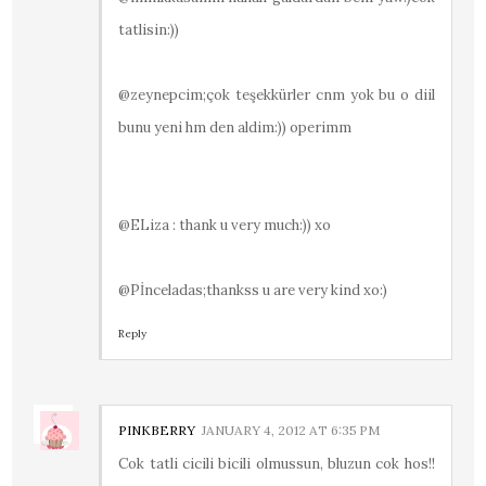
tatlisin:))
@zeynepcim;çok teşekkürler cnm yok bu o diil
bunu yeni hm den aldim:)) operimm
@ELiza : thank u very much:)) xo
@Pİnceladas;thankss u are very kind xo:)
Reply
PINKBERRY
JANUARY 4, 2012 AT 6:35 PM
Cok tatli cicili bicili olmussun, bluzun cok hos!!