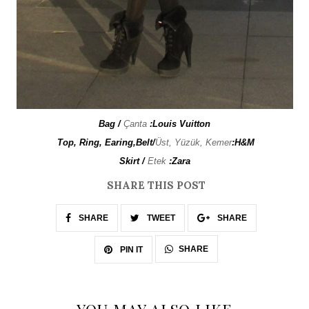
Bag /
Çanta
:Louis Vuitton
Top, Ring, Earing,Belt/
Üst, Yüzük, Kemer
:H&M
Skirt /
Etek
:Zara
SHARE THIS POST
SHARE
TWEET
SHARE
SHARE
PIN IT