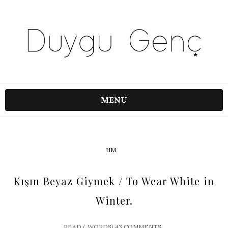
MENU
HM
Kışın Beyaz Giymek / To Wear White in
Winter.
READ (
WORDS)
43 COMMENTS