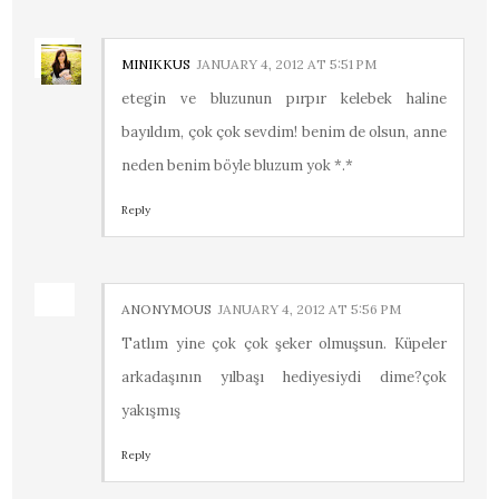
MINIKKUS
JANUARY 4, 2012 AT 5:51 PM
etegin ve bluzunun pırpır kelebek haline
bayıldım, çok çok sevdim! benim de olsun, anne
neden benim böyle bluzum yok *.*
Reply
ANONYMOUS
JANUARY 4, 2012 AT 5:56 PM
Tatlım yine çok çok şeker olmuşsun. Küpeler
arkadaşının yılbaşı hediyesiydi dime?çok
yakışmış
Reply