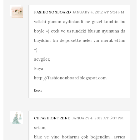
FASHIONONBOARD
JANUARY 4, 2012 AT 5:24 PM
vallahi gunum aydinlandi ne guzel kombin bu
boyle =) etek ve ustundeki bluzun uyumuna da
bayildim. bir de posette neler var merak ettim
=)
sevgiler,
Ruya
http://fashiononboard.blogspot.com
Reply
CHFASHIONTREND
JANUARY 4, 2012 AT 5:37 PM
selam,
bluz ve yine botlarını çok beğendim....ayrıca