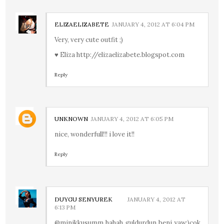
ELIZAELIZABETE
JANUARY 4, 2012 AT 6:04 PM
Very, very cute outfit ;)
♥ Eliza http://elizaelizabete.blogspot.com
Reply
UNKNOWN
JANUARY 4, 2012 AT 6:05 PM
nice, wonderfull!!! i love it!!
Reply
DUYGU SENYUREK
JANUARY 4, 2012 AT
6:13 PM
@minikkusumm hahah guldurdun beni yaw:)cok