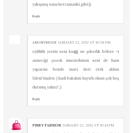
yakışmış sana herzamanki gibi;))
Reply
ANONYMOUS
JANUARY 22, 2012 AT 10:38 PM
oyhhhh yerim seni kıııjjjj ne şekerlik böleee =)
anneciği çoook mucurdumm seni de ham
yaparım bende mavi deri etek aldım
İzlem'imden :) hadi bakalım hayırlı olsun çok hoş
durmuş yalnız! ;)
Reply
PINKY FASHION
JANUARY 22, 2012 AT 10:41 PM