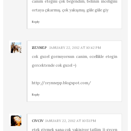
canım eteğini çok beğendim, belinin inceliğini
ortaya çıkarmış, çok yakışmış. güle güle giy
Reply
ZEYNEP
JANUARY 22, 2012 AT 10:42 PM
cok guzel gornuyorsun canim, ozellikle etegin
gercektende cok guzel =)
http://zeynnepp.blogspot.com/
Reply
CIVCIV
JANUARY 22, 2012 AT 10:51 PM
etek giymek sana cok yakisiyor tatlim :)) gecen