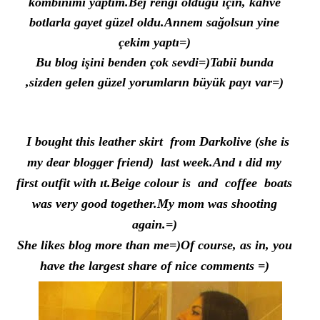
kombinimi yaptım.Bej rengi olduğu için, kahve
botlarla gayet güzel oldu.Annem sağolsun yine
çekim yaptı=)
Bu blog işini benden çok sevdi=)Tabii bunda
,sizden gelen güzel yorumların büyük payı var=)
I bought
this leather skirt from Darkolive (she is
my dear blogger friend)
last week.And ı did my
first outfit with ıt.
Beige colour is
and
coffee
boats
was very good together.My mom was shooting
again.=)
She likes blog more than me=)
Of course,
as in,
you
have
the
largest share of
nice
comments
=
)