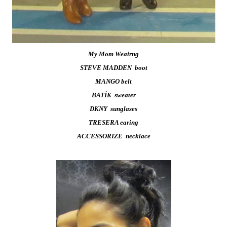
My Mom Weairng
STEVE MADDEN boot
MANGO belt
BATİK sweater
DKNY sunglases
TRESERA earing
ACCESSORIZE necklace