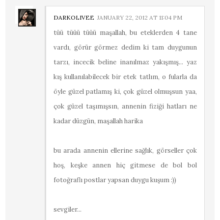
DARKOLIVEE
JANUARY 22, 2012 AT 11:04 PM
tüü tüüü tüüü maşallah, bu eteklerden 4 tane
vardı, görür görmez dedim ki tam duygunun
tarzı, incecik beline inanılmaz yakışmış... yaz
kış kullanılabilecek bir etek tatlım, o fularla da
öyle güzel patlamış ki, çok güzel olmuşsun yaa,
çok güzel taşımışsın, annenin fiziği hatları ne
kadar düzgün, maşallah harika
bu arada annenin ellerine sağlık, görseller çok
hoş, keşke annen hiç gitmese de bol bol
fotoğraflı postlar yapsan duygu kuşum :))
sevgiler...