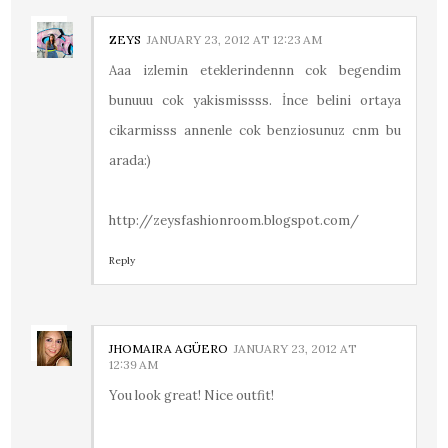
ZEYS
JANUARY 23, 2012 AT 12:23 AM
Aaa izlemin eteklerindennn cok begendim
bunuuu cok yakismissss. İnce belini ortaya
cikarmisss annenle cok benziosunuz cnm bu
arada:)
http://zeysfashionroom.blogspot.com/
Reply
JHOMAIRA AGÜERO
JANUARY 23, 2012 AT
12:39 AM
You look great! Nice outfit!