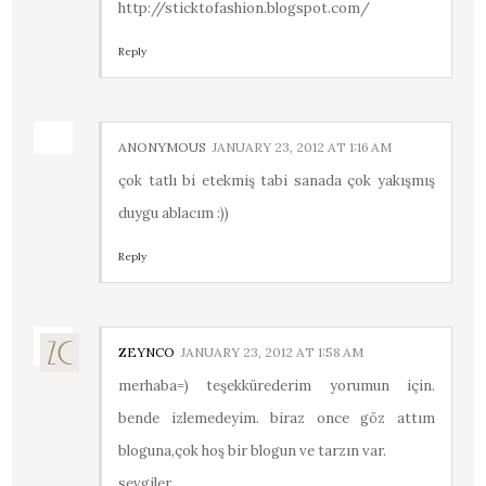
http://sticktofashion.blogspot.com/
Reply
ANONYMOUS
JANUARY 23, 2012 AT 1:16 AM
çok tatlı bi etekmiş tabi sanada çok yakışmış
duygu ablacım :))
Reply
ZEYNCO
JANUARY 23, 2012 AT 1:58 AM
merhaba=) teşekkürederim yorumun için.
bende izlemedeyim. biraz once göz attım
bloguna,çok hoş bir blogun ve tarzın var.
sevgiler