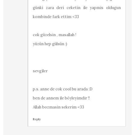
günki zara deri ceketin ile yapmis oldugun
kombinde fark ettim <33
cok güzelsin , masallah !
yüzün hep gülsün :)
sevgiler
p.s. anne de cok cool bu arada :D
ben de annem ile böyleyimdir !!
Allah bozmasin sekerim <33
Reply