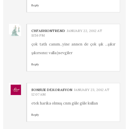
Reply
CHFASHIONTREND
JANUARY 22, 2012 AT
11:56 PM
çok tatlı canım...yine annen de çok şık ...şıkır
şıkırsınız valla:)sevgiler
Reply
SONSUZ DEKORASYON
JANUARY 23, 2012 AT
12:07 AM
etek harika olmuş cnm güle güle kullan
Reply