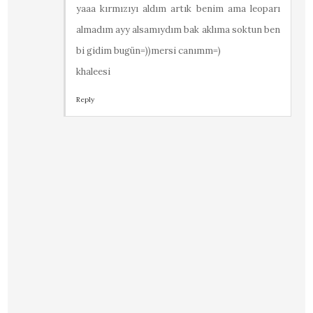
yaaa kırmızıyı aldım artık benim ama leoparı
almadım ayy alsamıydım bak aklıma soktun ben
bi gidim bugün=))mersi canımm=)
khaleesi
Reply