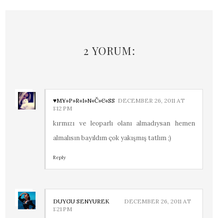
2 YORUM:
♥МҰ»P»R«I»N«Č»Є«SS
DECEMBER 26, 2011 AT
1:12 PM
kırmızı ve leoparlı olanı almadıysan hemen
almalısın bayıldım çok yakışmış tatlım ;)
Reply
DUYGU SENYUREK
DECEMBER 26, 2011 AT
1:21 PM