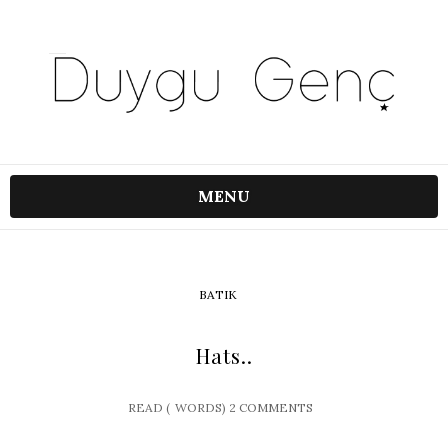
MENU
BATIK
Hats..
READ (
WORDS)
2 COMMENTS