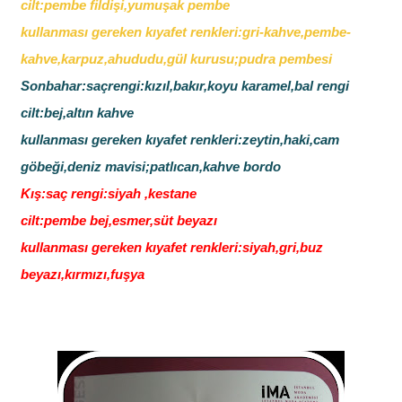
cilt:pembe fildişi,yumuşak pembe
kullanması gereken kıyafet renkleri:gri-kahve,pembe-
kahve,karpuz,ahududu,gül kurusu;pudra pembesi
Sonbahar:saçrengi:kızıl,bakır,koyu karamel,bal rengi
cilt:bej,altın kahve
kullanması gereken kıyafet renkleri:zeytin,haki,cam
göbeği,deniz mavisi;patlıcan,kahve bordo
Kış:saç rengi:siyah ,kestane
cilt:pembe bej,esmer,süt beyazı
kullanması gereken kıyafet renkleri:siyah,gri,buz
beyazı,kırmızı,fuşya