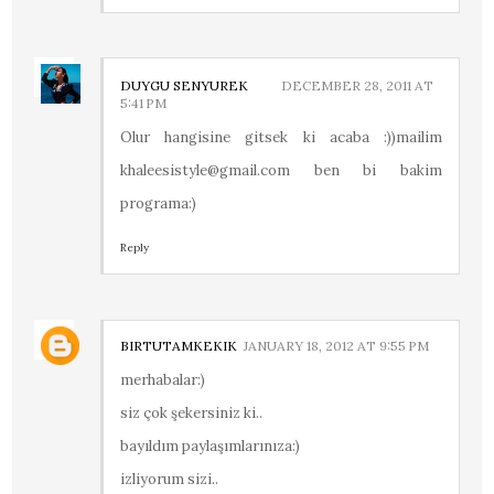
DUYGU SENYUREK
DECEMBER 28, 2011 AT
5:41 PM
Olur hangisine gitsek ki acaba :))mailim
khaleesistyle@gmail.com
ben bi bakim
programa:)
Reply
BIRTUTAMKEKIK
JANUARY 18, 2012 AT 9:55 PM
merhabalar:)
siz çok şekersiniz ki..
bayıldım paylaşımlarınıza:)
izliyorum sizi..