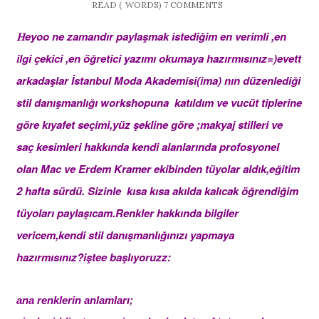
READ (
WORDS)
7 COMMENTS
eyoo ne zamandır paylaşmak istediğim en verimli ,en
H
ilgi çekici ,en öğretici yazımı okumaya hazırmısınız=)evett
arkadaşlar İstanbul Moda Akademisi(ima) nın düzenlediği
stil danışmanlığı workshopuna katıldım ve vucüt tiplerine
göre kıyafet seçimi,yüz şekline göre ;makyaj stilleri ve
saç kesimleri hakkında kendi alanlarında profosyonel
olan Mac ve Erdem Kramer ekibinden tüyolar aldık,eğitim
2 hafta sürdü. Sizinle kısa kısa akılda kalıcak öğrendiğim
tüyoları paylaşıcam.Renkler hakkında bilgiler
vericem,kendi stil danışmanlığınızı yapmaya
hazırmısınız?iştee başlıyoruzz:
ana renklerin anlamları;