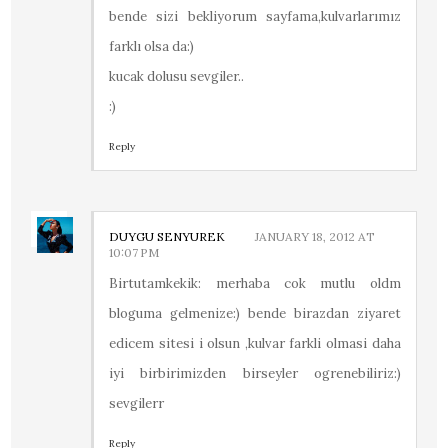
bende sizi bekliyorum sayfama,kulvarlarımız
farklı olsa da:)
kucak dolusu sevgiler..
:)
Reply
DUYGU SENYUREK
JANUARY 18, 2012 AT
10:07 PM
Birtutamkekik: merhaba cok mutlu oldm
bloguma gelmenize:) bende birazdan ziyaret
edicem sitesi i olsun ,kulvar farkli olmasi daha
iyi birbirimizden birseyler ogrenebiliriz:)
sevgilerr
Reply