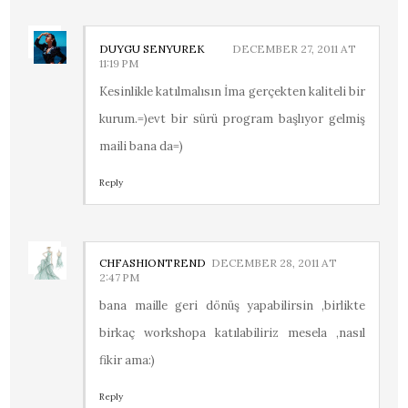
DUYGU SENYUREK
DECEMBER 27, 2011 AT
11:19 PM
Kesinlikle katılmalısın İma gerçekten kaliteli bir
kurum.=)evt bir sürü program başlıyor gelmiş
maili bana da=)
Reply
CHFASHIONTREND
DECEMBER 28, 2011 AT
2:47 PM
bana maille geri dönüş yapabilirsin ,birlikte
birkaç workshopa katılabiliriz mesela ,nasıl
fikir ama:)
Reply