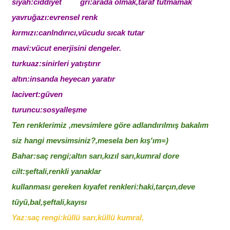
siyah:ciddiyet gri:arada olmak,taraf tutmamak
yavruğazı:evrensel renk
kırmızı:canlndırıcı,vücudu sıcak tutar
mavi:vücut enerjisini dengeler.
turkuaz:sinirleri yatıştırır
altın:insanda heyecan yaratır
lacivert:güven
turuncu:sosyalleşme
Ten renklerimiz ,mevsimlere göre adlandırılmış bakalım
siz hangi mevsimsiniz?,mesela ben kış'ım=)
Bahar:saç rengi;altın sarı,kızıl sarı,kumral dore
cilt:şeftali,renkli yanaklar
kullanması gereken kıyafet renkleri:haki,tarçın,deve
tüyü,bal,şeftali,kayısı
Yaz:saç rengi:küllü sarı,küllü kumral,