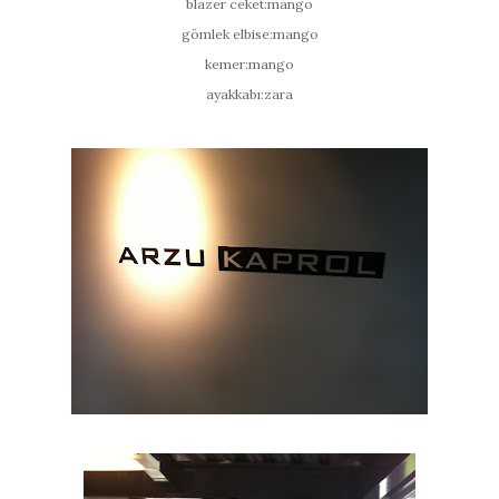
blazer ceket:mango
gömlek elbise:mango
kemer:mango
ayakkabı:zara