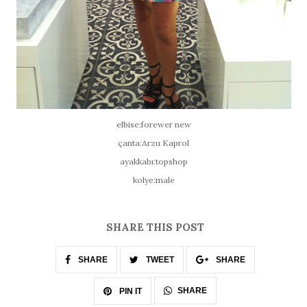
elbise:forewer new
çanta:Arzu Kaprol
ayakkabı:topshop
kolye:male
SHARE THIS POST
SHARE
TWEET
SHARE
SHARE
PIN IT